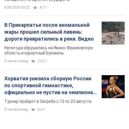
8.08.2026 00:22
4,7 т.
В Прикарпатье после аномальной
жары прошел сильный ливень:
дороги превратились в реки. Видео
Непогода обрушилась на Ивано-Франковскую
область и курортный Буковель
5 часов назад
10,3 т.
Хорватия унизила сборную России
по спортивной гимнастике,
официально не пустив на чемпионат
Европы основных спортсменов
Турнир пройдет в Загребе с 13 по 23 августа
5 часов назад
8,4 т.