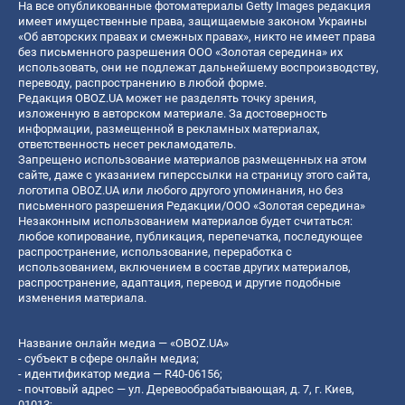
На все опубликованные фотоматериалы Getty Images редакция
имеет имущественные права, защищаемые законом Украины
«Об авторских правах и смежных правах», никто не имеет права
без письменного разрешения ООО «Золотая середина» их
использовать, они не подлежат дальнейшему воспроизводству,
переводу, распространению в любой форме.
Редакция OBOZ.UA может не разделять точку зрения,
изложенную в авторском материале. За достоверность
информации, размещенной в рекламных материалах,
ответственность несет рекламодатель.
Запрещено использование материалов размещенных на этом
сайте, даже с указанием гиперссылки на страницу этого сайта,
логотипа OBOZ.UA или любого другого упоминания, но без
письменного разрешения Редакции/ООО «Золотая середина»
Незаконным использованием материалов будет считаться:
любое копирование, публикация, перепечатка, последующее
распространение, использование, переработка с
использованием, включением в состав других материалов,
распространение, адаптация, перевод и другие подобные
изменения материала.
Название онлайн медиа — «OBOZ.UA»
- субъект в сфере онлайн медиа;
- идентификатор медиа — R40-06156;
- почтовый адрес — ул. Деревообрабатывающая, д. 7, г. Киев,
01013;