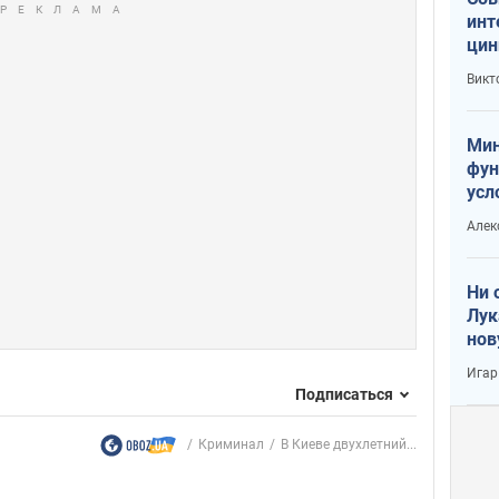
инт
цин
или
Викт
Тра
Мин
фун
усл
вое
Алек
Ни 
Лук
нов
Игар
Подписаться
Криминал
В Киеве двухлетний...