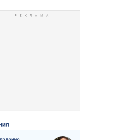
ения
падение