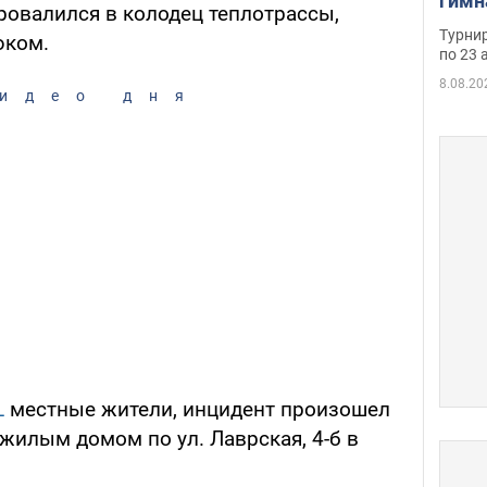
гимн
ровалился в колодец теплотрассы,
офиц
Турнир
юком.
на ч
по 23 
осно
8.08.20
идео дня
L
местные жители, инцидент произошел
жилым домом по ул. Лаврская, 4-б в