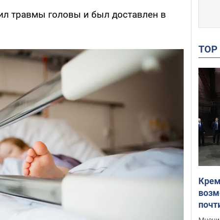
чил травмы головы и был доставлен в
TO
Крем
возм
почт
Укра
Мнение