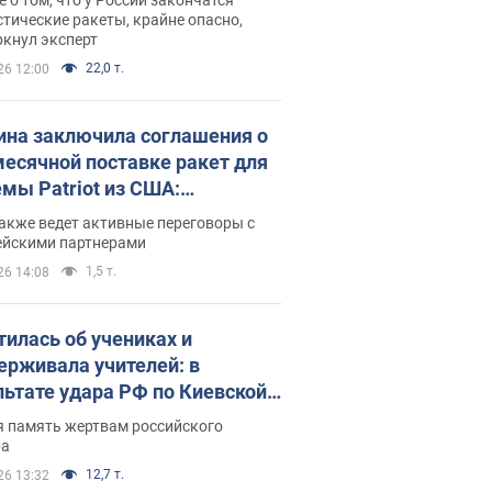
тические ракеты, крайне опасно,
ркнул эксперт
22,0 т.
26 12:00
ина заключила соглашения о
есячной поставке ракет для
емы Patriot из США:
нский раскрыл подробности
акже ведет активные переговоры с
ейскими партнерами
1,5 т.
26 14:08
тилась об учениках и
ерживала учителей: в
льтате удара РФ по Киевской
сти погибли директор
я память жертвам российского
ского лицея, её муж и внук
ра
12,7 т.
26 13:32