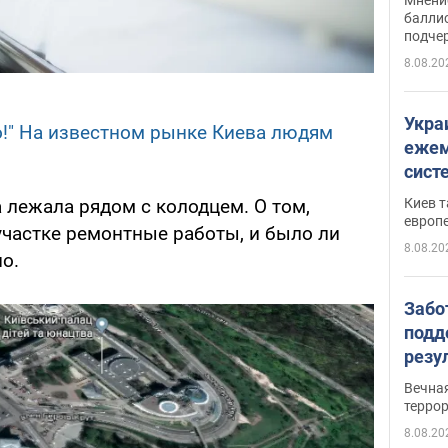
баллис
подче
8.08.20
Укра
о!" На известном рынке Киева людям
ежем
сист
Зеле
Киев т
 лежала рядом с колодцем. О том,
европ
участке ремонтные работы, и было ли
8.08.20
о.
Забо
подд
резу
обла
Вечна
киев
терро
8.08.20