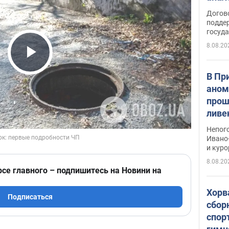
Догов
поддер
госуд
8.08.20
Play Video
В Пр
аном
прош
ливе
прев
Непог
Виде
Ивано
и кур
8.08.20
рсе главного – подпишитесь на Новини на
Хорв
Подписаться
сбор
спор