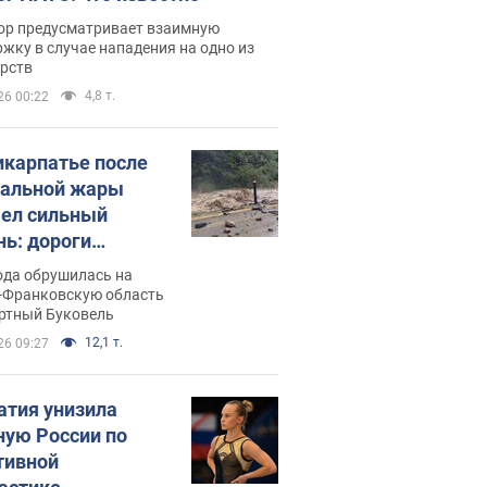
ор предусматривает взаимную
жку в случае нападения на одно из
арств
4,8 т.
26 00:22
икарпатье после
альной жары
ел сильный
нь: дороги
ратились в реки.
ода обрушилась на
о
-Франковскую область
ортный Буковель
12,1 т.
26 09:27
атия унизила
ную России по
тивной