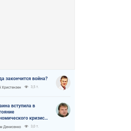
да закончится война?
3,5 т.
 Христензен
аина вступила в
тояние
номического кризиса.
ь ли свет в конце
3,0 т.
м Денисенко
неля?