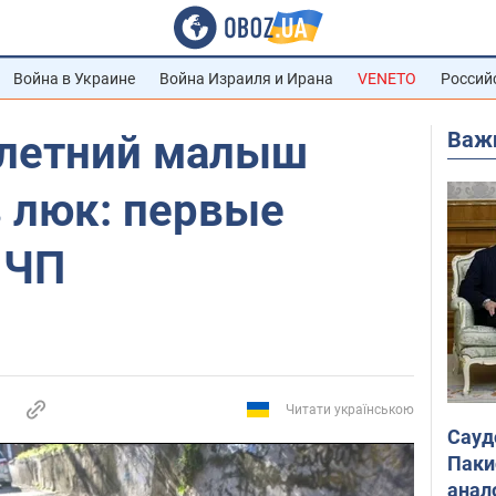
Война в Украине
Война Израиля и Ирана
VENETO
Россий
Важ
хлетний малыш
в люк: первые
 ЧП
Читати українською
Сауд
Паки
анал