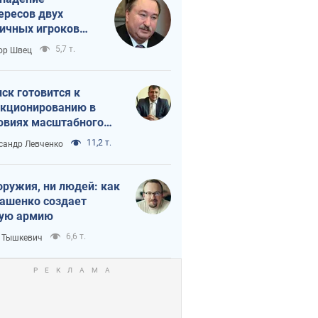
ересов двух
ичных игроков
 тайный план
5,7 т.
ор Швец
мпа и Путина?
ск готовится к
кционированию в
овиях масштабного
нного кризиса
11,2 т.
сандр Левченко
оружия, ни людей: как
ашенко создает
ую армию
6,6 т.
 Тышкевич