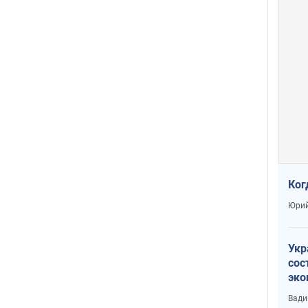
Ког
Юрий
Укр
сос
эко
Ест
Вади
тун