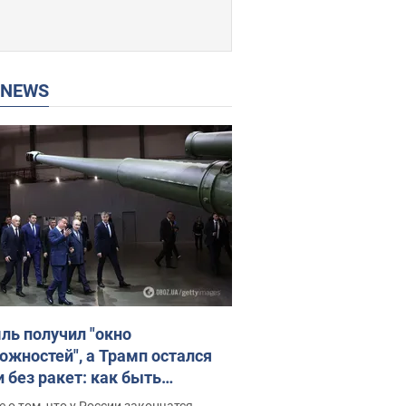
P NEWS
ль получил "окно
ожностей", а Трамп остался
и без ракет: как быть
ине? Интервью с Мельником
 о том, что у России закончатся