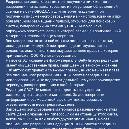
Разрешается использование при получении письменного
разрешения на их использование и при условии обязательной
ссылки на сайт OBOZ.UA, а для интернет-изданий - при
получении письменного разрешения на их использование и при
обязательном размещении прямой, открытой для поисковых
систем, гиперссылки на страницу OBOZ.UA по ссылке
https://www.obozrevatel.com
, на которой размещен оригинальный
материал в первом абзаце материала.
Все материалы на этом сайте, в том числе интервью, статьи,
исследования – служебные произведения журналистов
редакции, исключительные имущественные права на которые
принадлежат ООО «Золотая середина».
На все опубликованные фотоматериалы Getty Images редакция
имеет имущественные права, защищаемые законом Украины
«Об авторских правах и смежных правах», никто не имеет права
без письменного разрешения ООО «Золотая середина» их
использовать, они не подлежат дальнейшему воспроизводству,
переводу, распространению в любой форме.
Редакция OBOZ.UA может не разделять точку зрения,
изложенную в авторском материале. За достоверность
информации, размещенной в рекламных материалах,
ответственность несет рекламодатель.
Запрещено использование материалов размещенных на этом
сайте, даже с указанием гиперссылки на страницу этого сайта,
логотипа OBOZ.UA или любого другого упоминания, но без
письменного разрешения Редакции/ООО «Золотая середина»
Незаконным использованием материалов будет считаться: