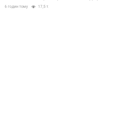
6 годин тому
17,5 т.