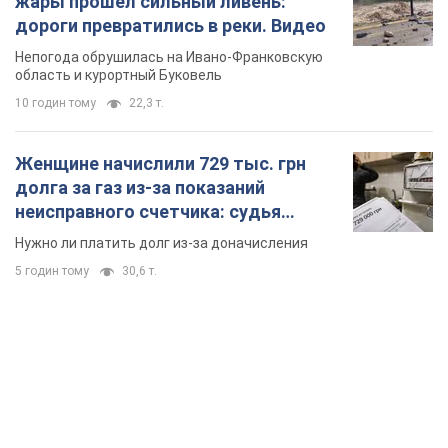
жары прошел сильный ливень:
дороги превратились в реки. Видео
Непогода обрушилась на Ивано-Франковскую
область и курортный Буковель
10 годин тому
22,3 т.
Женщине начислили 729 тыс. грн
долга за газ из-за показаний
неисправного счетчика: судья
вынес неожиданное решение
Нужно ли платить долг из-за доначисления
5 годин тому
30,6 т.