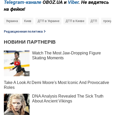
Telegram-канале
OBOZ.UA и
Viber
. Не ведитесь
на фейки!
Украина
Киев
ДТП в Украине
ДТП в Киеве
ДТП
прокура
Редакционная политика