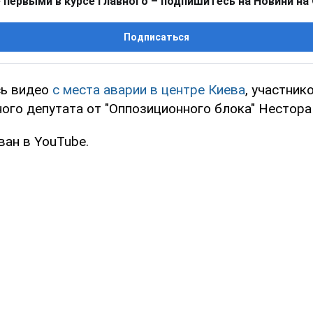
 первыми в курсе главного – подпишитесь на Новини на
Подписаться
сь видео
с места аварии в центре Киева
, участник
ного депутата от "Оппозиционного блока" Нестор
ван в YouTube.