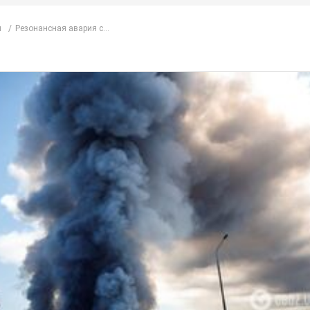
л
Резонансная авария с...