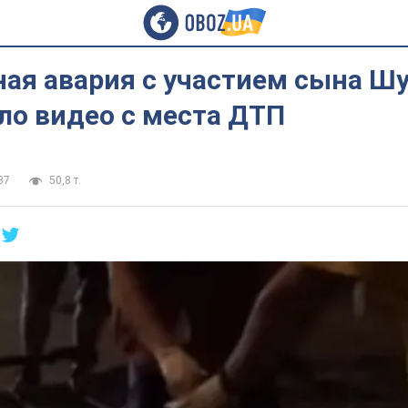
ая авария с участием сына Шу
ло видео с места ДТП
37
50,8 т.