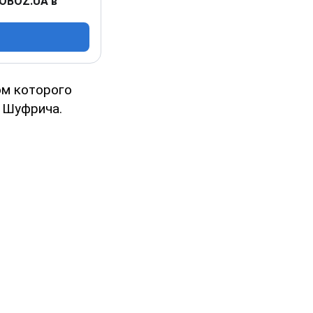
 OBOZ.UA в
ом которого
а Шуфрича.