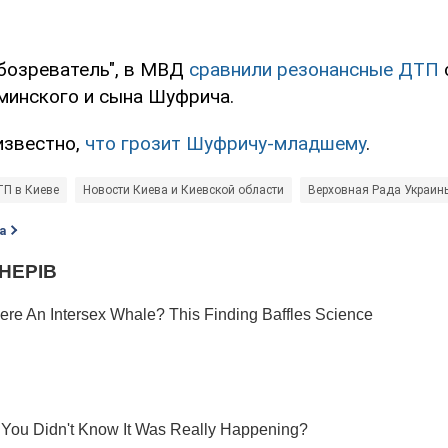
бозреватель", в МВД
сравнили резонансные ДТП
инского и сына Шуфрича.
известно,
что грозит Шуфричу-младшему
.
П в Киеве
Новости Киева и Киевской области
Верховная Рада Украин
а