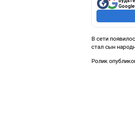
Будьте
Google
В сети появило
стал сын народ
Ролик опублико