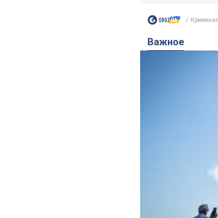
Кримина
Важное