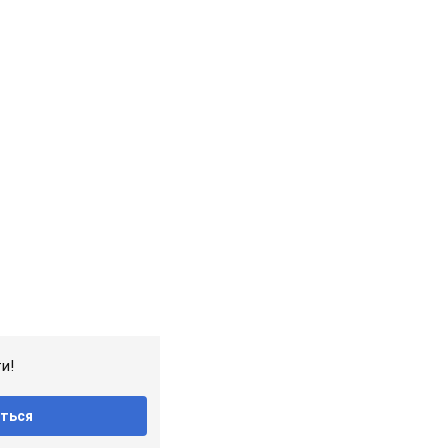
и!
ться