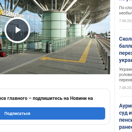
моло
По сло
необы
7.08.20
Play Video
Скол
балл
пере
укра
июле
Украи
назв
услови
перех
7.08.20
рсе главного – подпишитесь на Новини на
Аури
суд 
Подписаться
пенс
ране