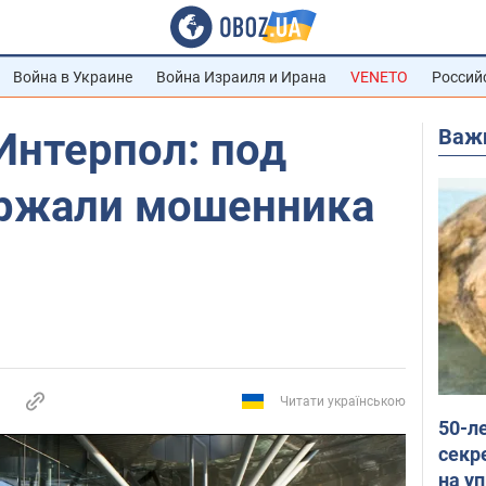
Война в Украине
Война Израиля и Ирана
VENETO
Россий
Важ
Интерпол: под
ржали мошенника
Читати українською
50-л
секр
на уп