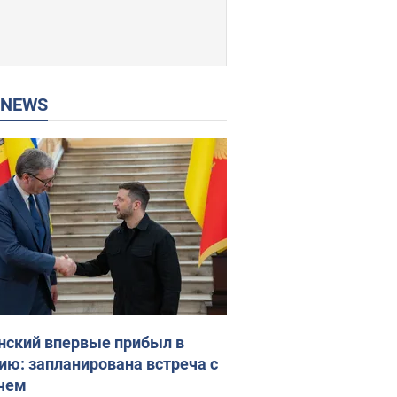
P NEWS
нский впервые прибыл в
ию: запланирована встреча с
чем