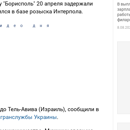
скол
 "Борисполь" 20 апреля задержали
В вып
певи
зарпла
ился в базе розыска Интерпола.
работ
филар
идео дня
8.08.20
 до Тель-Авива (Израиль), сообщили в
огранслужбы Украины
.