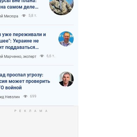
урсы вне плана:
 на самом деле
тует темп войны
5,8 т.
ей Мисюра
 уже переживали и
шее": Украине не
ит поддаваться
аянию из-за
6,6 т.
ей Марченко, эксперт
етного террора
ад проспал угрозу:
сия может проверить
О войной
699
ид Невзлин