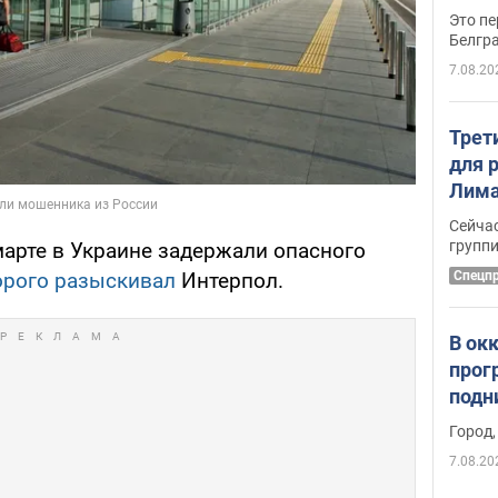
Это пе
Белгр
7.08.20
Трет
для 
Лима
крит
Сейчас
удал
групп
 марте в Украине задержали опасного
Спецп
орого разыскивал
Интерпол.
В ок
прог
подн
виде
Город,
7.08.20