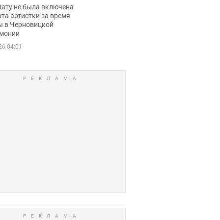
ько получала
лату не была включена
ца
та артистки за время
ы в Черновицкой
монии
26 04:01