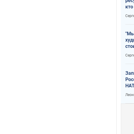
рес
кто
дик
Серг
"Мы
худ
сто
отч
Серг
рак
Зап
Рос
НАТ
Леон