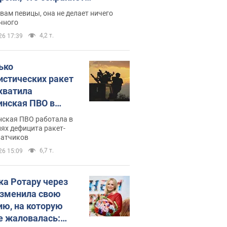
дость, ведь у нее нет детей
вам певицы, она не делает ничего
чного
4,2 т.
26 17:39
ько
истических ракет
хватила
инская ПВО в
: в Минобороны
нская ПВО работала в
али цифру
ях дефицита ракет-
ватчиков
6,7 т.
26 15:09
ка Ротару через
изменила свою
ию, на которую
е жаловалась: