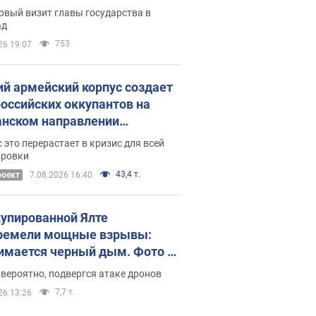
рвый визит главы государства в
ад
753
26 19:07
ий армейский корпус создает
российских оккупантов на
нском направлении
ический дискомфорт: как это
 это перерастает в кризис для всей
ось
ировки
43,4 т.
роект
7.08.2026 16:40
купированной Ялте
ремели мощные взрывы:
имается черный дым. Фото и
о
 вероятно, подвергся атаке дронов
7,7 т.
26 13:26