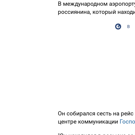
В международном аэропорту
россиянина, который наход
В
Он собирался сесть на рейс
центре коммуникации
Госп