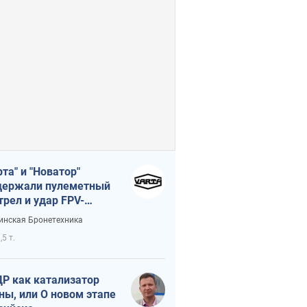
рта" и "Новатор"
ержали пулеметный
трел и удар FPV-
на, сохранив жизнь
инская Бронетехника
церу ВСУ
,5 т.
Р как катализатор
ны, или О новом этапе