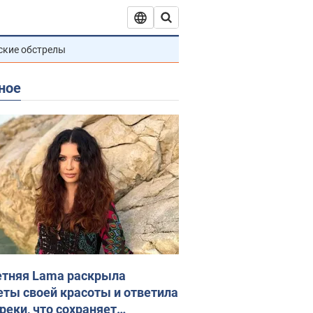
ские обстрелы
ное
етняя Lama раскрыла
еты своей красоты и ответила
реки, что сохраняет