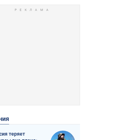
ения
сия теряет