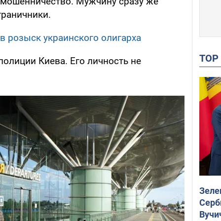
а мошенничество. Мужчину сразу же
граничники.
в розыск украинского олигарха
TO
олиции Киева. Его личность не
Зеле
Серб
Вучи