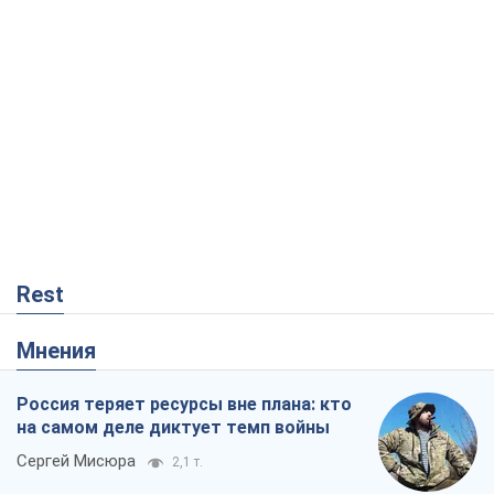
Rest
Мнения
Россия теряет ресурсы вне плана: кто
на самом деле диктует темп войны
Сергей Мисюра
2,1 т.
"Мы уже переживали и худшее":
Украине не стоит поддаваться
отчаянию из-за ракетного террора
Сергей Марченко, эксперт
4,7 т.
Выход в элиту ЧМ и триумф "Сокола":
что происходит в украинском хоккее