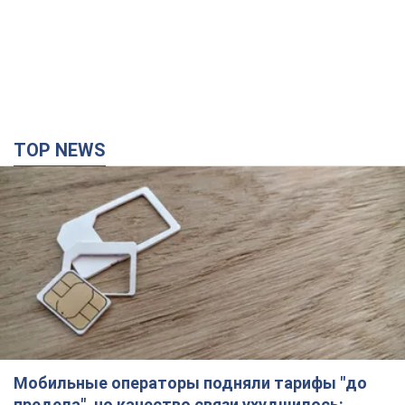
Мобильные операторы подняли тарифы "до
предела", но качество связи ухудшилось:
стоит ли жаловаться на цены
Почему цены на мобильную связь выросли в разы и как
улучшить качество интернета в телефоне
3 часа назад
24,7 т.
"Работаем над тем, чтобы получить
комплекты с ракетами для ПВО": Зеленский