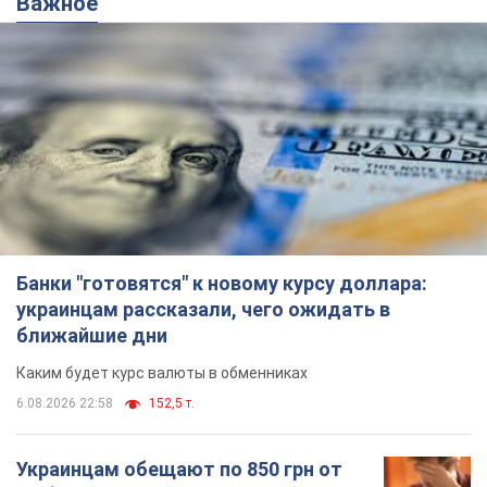
Банки "готовятся" к новому курсу доллара:
украинцам рассказали, чего ожидать в
ближайшие дни
Каким будет курс валюты в обменниках
6.08.2026 22:58
152,5 т.
Украинцам обещают по 850 грн от
мобильных операторов: что не так с
этими сообщениями
Как не попасть в ловушку мошенников
6.08.2026 21:02
17,1 т.
Самый дорогой футболист
"Динамо" забил "Карабаху" уже на