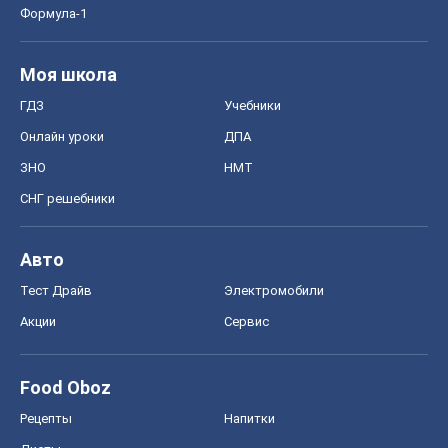
СНГ решебники
Авто
Тест Драйв
Электромобили
Акции
Сервис
Food Oboz
Рецепты
Напитки
Диеты
Экономика
Рынки и компании
Mакроэкономика
MedOboz
Новости медицины
MAMACLUB