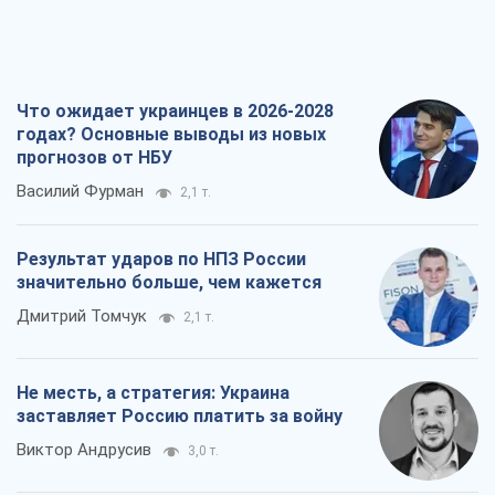
Результат ударов по НПЗ России
значительно больше, чем кажется
Дмитрий Томчук
2,1 т.
Не месть, а стратегия: Украина
заставляет Россию платить за войну
Виктор Андрусив
3,0 т.
Ответ на украинофобию – не
полонофобия, а сильное украинское
государство
Николай Княжицкий
2,3 т.
Все мнения