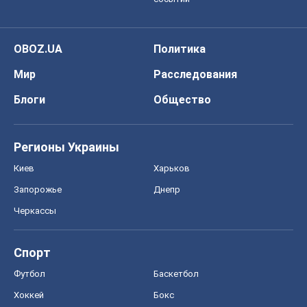
Регионы Украины
Киев
Харьков
Запорожье
Днепр
Черкассы
Спорт
Футбол
Баскетбол
Хоккей
Бокс
Формула-1
Моя школа
ГДЗ
Учебники
Онлайн уроки
ДПА
ЗНО
НМТ