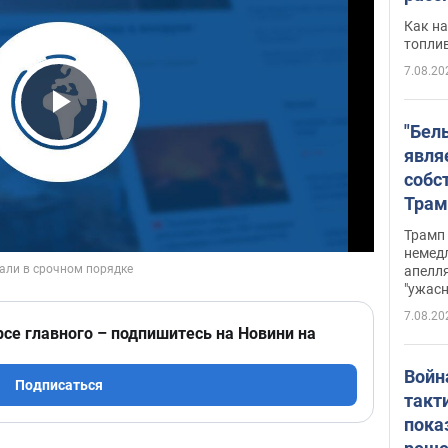
Как на
топли
7.08.20
Play Video
"Бел
явля
собс
Трам
прио
Трамп 
стро
немед
апелля
баль
"ужас
стои
7.08.20
долл
рсе главного – подпишитесь на Новини на
Войн
Подписаться
такт
пока