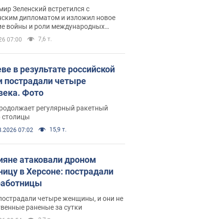
рвью с Безсмертным
ир Зеленский встретился с
нским дипломатом и изложил новое
ие войны и роли международных
ров в борьбе с Россией
7,6 т.
26 07:00
еве в результате российской
и пострадали четыре
века. Фото
продолжает регулярный ракетный
р столицы
15,9 т.
8.2026 07:02
ияне атаковали дроном
ницу в Херсоне: пострадали
аботницы
пострадали четыре женщины, и они не
венные раненые за сутки