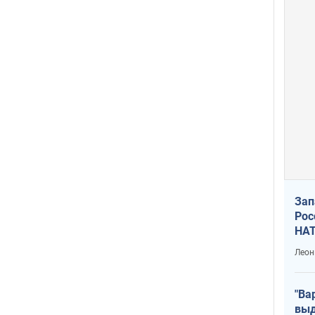
Зап
Рос
НАТ
Леон
"Ва
выд