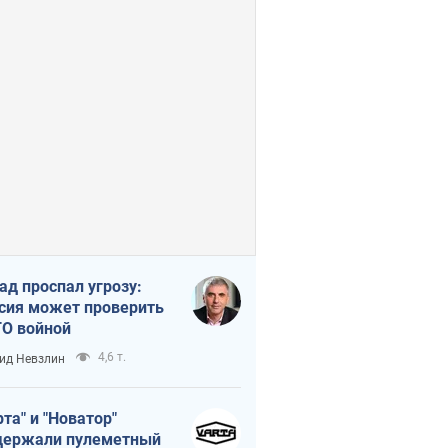
ад проспал угрозу:
сия может проверить
О войной
4,6 т.
ид Невзлин
рта" и "Новатор"
ержали пулеметный