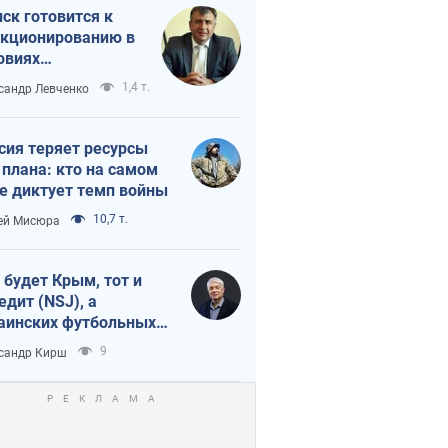
ск готовится к
кционированию в
овиях
штабного
1,4 т.
сандр Левченко
нного кризиса
сия теряет ресурсы
 плана: кто на самом
е диктует темп войны
10,7 т.
ей Мисюра
 будет Крым, тот и
едит (NSJ), а
аинских футбольных
овников могут
9
сандр Кирш
вать убийцами