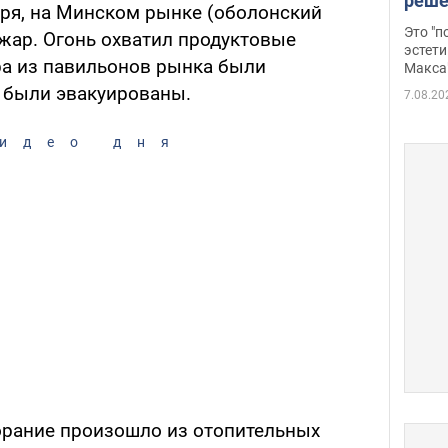
реше
бря, на Минском рынке (оболонский
росс
Это "
ожар. Огонь охватил продуктовые
дрон
эстети
а из павильонов рынка были
Макса
 были эвакуированы.
7.08.20
идео дня
орание произошло из отопительных