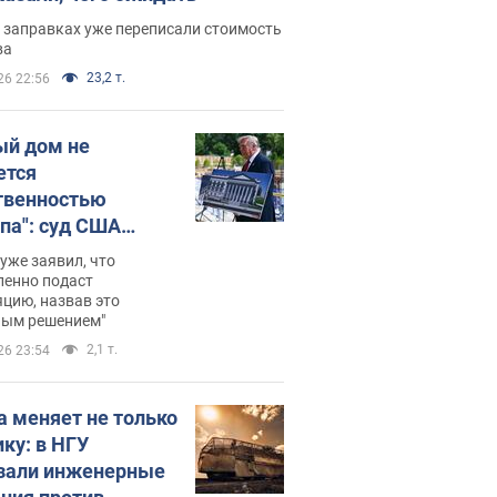
 заправках уже переписали стоимость
ва
23,2 т.
26 22:56
ый дом не
ется
твенностью
па": суд США
становил
уже заявил, что
ительство
ленно подаст
цию, назвав это
ного зала
ным решением"
мостью 400 млн
2,1 т.
26 23:54
аров
а меняет не только
ику: в НГУ
зали инженерные