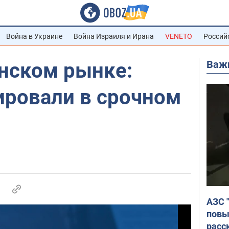
Война в Украине
Война Израиля и Ирана
VENETO
Россий
Важ
нском рынке:
ировали в срочном
АЗС 
повы
расс