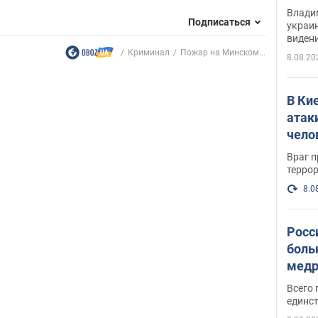
Инте
Владим
Подписаться
украи
виден
партне
Криминал
Пожар на Минском...
8.08.20
В Ки
атак
чело
Враг 
терро
8.0
Росс
боль
медр
Всего 
единст