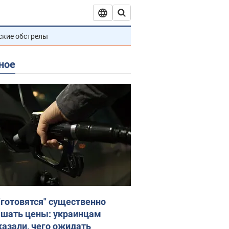
ские обстрелы
ное
"готовятся" существенно
шать цены: украинцам
казали, чего ожидать