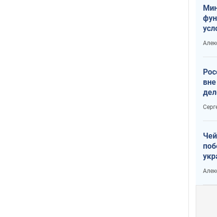
Мин
фун
усл
мас
Алек
вое
Рос
вне
дел
Серг
Чей
поб
укр
чин
Алек
наз