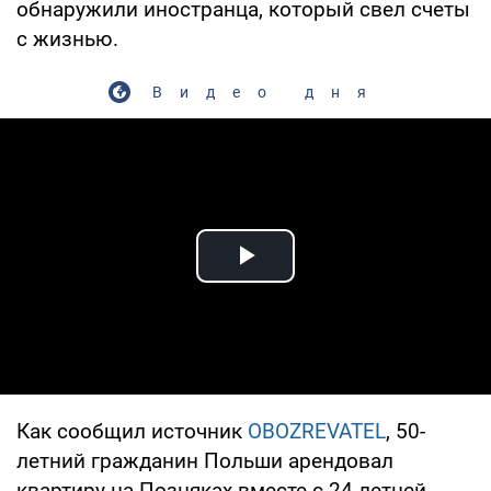
обнаружили иностранца, который свел счеты
с жизнью.
Видео дня
Play Video
Как сообщил источник
OBOZREVATEL
, 50-
летний гражданин Польши арендовал
квартиру на Позняках вместе с 24-летней