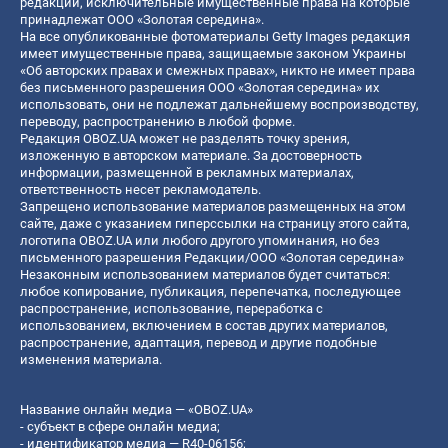
редакции, исключительные имущественные права на которые
принадлежат ООО «Золотая середина».
На все опубликованные фотоматериалы Getty Images редакция
имеет имущественные права, защищаемые законом Украины
«Об авторских правах и смежных правах», никто не имеет права
без письменного разрешения ООО «Золотая середина» их
использовать, они не подлежат дальнейшему воспроизводству,
переводу, распространению в любой форме.
Редакция OBOZ.UA может не разделять точку зрения,
изложенную в авторском материале. За достоверность
информации, размещенной в рекламных материалах,
ответственность несет рекламодатель.
Запрещено использование материалов размещенных на этом
сайте, даже с указанием гиперссылки на страницу этого сайта,
логотипа OBOZ.UA или любого другого упоминания, но без
письменного разрешения Редакции/ООО «Золотая середина»
Незаконным использованием материалов будет считаться:
любое копирование, публикация, перепечатка, последующее
распространение, использование, переработка с
использованием, включением в состав других материалов,
распространение, адаптация, перевод и другие подобные
изменения материала.
Название онлайн медиа — «OBOZ.UA»
- субъект в сфере онлайн медиа;
- идентификатор медиа — R40-06156;