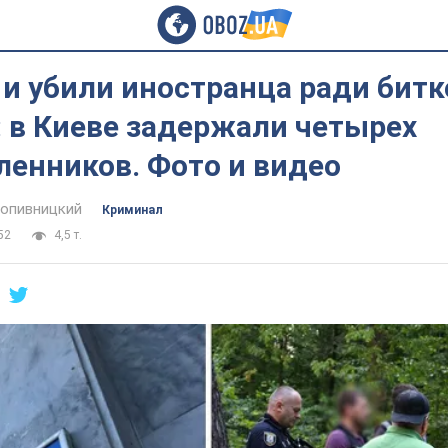
и убили иностранца ради битк
: в Киеве задержали четырех
енников. Фото и видео
опивницкий
Криминал
52
4,5 т.