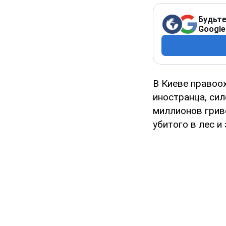
Будьте
Google
В Киеве правоо
иностранца, сил
миллионов грив
убитого в лес и