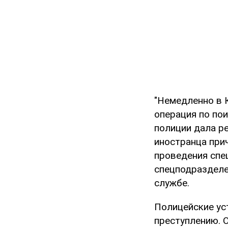
"Немедленно в 
операция по по
полиции дала ре
иностранца прич
проведения спе
спецподразделе
службе.
Полицейские ус
преступлению. О