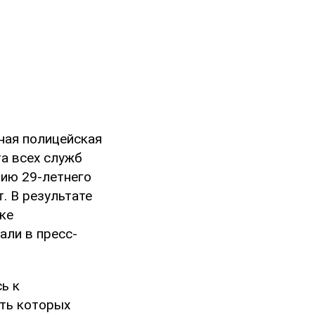
ная полицейская
та всех служб
нию 29-летнего
. В результате
ке
али в пресс-
ь к
сть которых