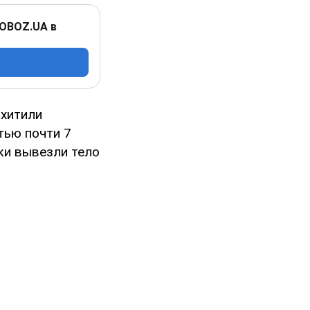
 OBOZ.UA в
охитили
тью почти 7
ки вывезли тело