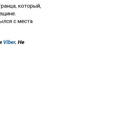
ранца, который,
ещине.
ылся с места
и
Viber
. Не