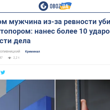
ом мужчина из-за ревности уб
опором: нанес более 10 ударо
сти дела
опивницкий
Криминал
47
2,2 т.