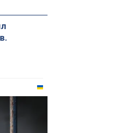
ил
в.