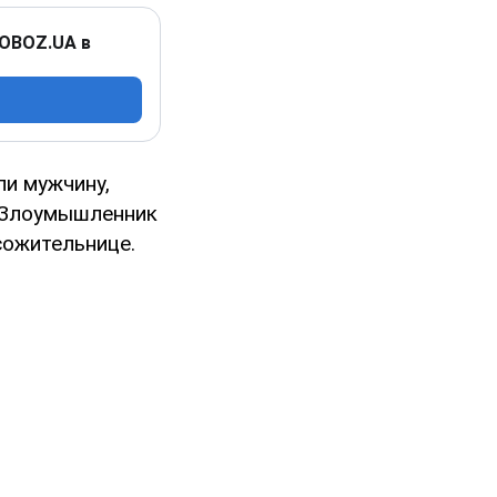
 OBOZ.UA в
ли мужчину,
 Злоумышленник
ожительнице.