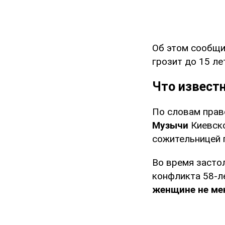
Об этом сообщ
грозит до 15 л
Что извест
По словам прав
Музычи
Киевско
сожительницей 
Во время застол
конфликта 58-
женщине не ме