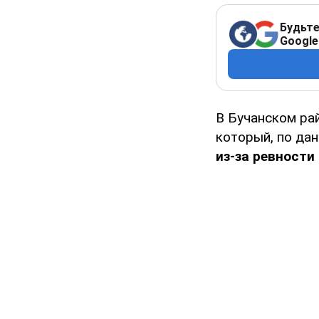
Будьте
Google
В Бучанском ра
который, по да
из-за ревности