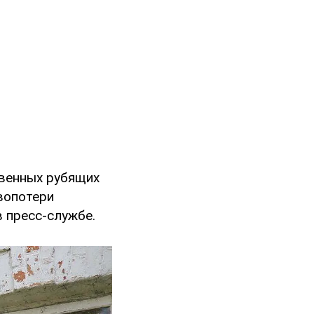
твенных рубящих
вопотери
в пресс-службе.