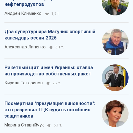
нефтепродуктов
Андрей Клименко
1,9 т.
Два супертурнира Магучих: спортивній
календарь осени-2026
Александр Липенко
5,1 т.
Ракетный щит и меч Украины: ставка
на производство собственных ракет
Кирилл Татаринов
2,7 т.
Посмертная "презумпция виновности":
кто разрешил ТЦК судить погибших
защитников
Марина Ставнійчук
6,1 т.