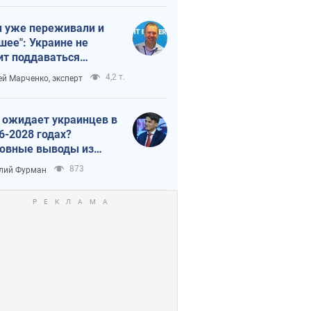
 уже переживали и
шее": Украине не
ит поддаваться
аянию из-за
4,2 т.
ей Марченко, эксперт
етного террора
 ожидает украинцев в
6-2028 годах?
овные выводы из
ых прогнозов от НБУ
873
лий Фурман