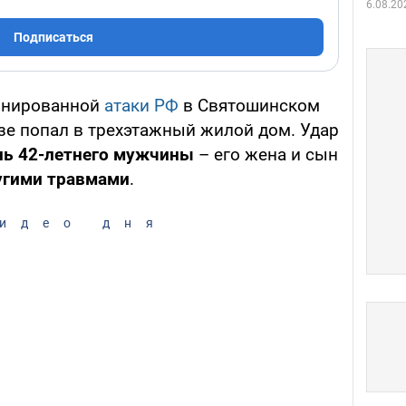
6.08.20
Подписаться
инированной
атаки РФ
в Святошинском
зе попал в трехэтажный жилой дом. Удар
нь
42-летнего мужчины
– его жена и сын
угими травмами
.
идео дня