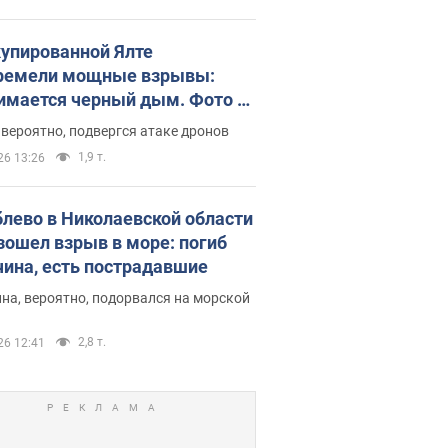
купированной Ялте
ремели мощные взрывы:
имается черный дым. Фото и
о
 вероятно, подвергся атаке дронов
1,9 т.
26 13:26
блево в Николаевской области
зошел взрыв в море: погиб
ина, есть пострадавшие
на, вероятно, подорвался на морской
2,8 т.
26 12:41