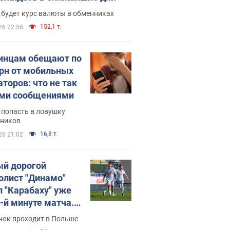
 будет курс валюты в обменниках
152,1 т.
26 22:58
инцам обещают по
грн от мобильных
аторов: что не так
ими сообщениями
 попасть в ловушку
ников
16,8 т.
26 21:02
й дорогой
олист "Динамо"
л "Карабаху" уже
0-й минуте матча.
о
нок проходит в Польше