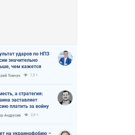
ультат ударов по НПЗ
сии значительно
ьше, чем кажется
1,5 т.
рий Томчук
месть, а стратегия:
аина заставляет
сию платить за войну
2,6 т.
ор Андрусив
ет на украинофобию –