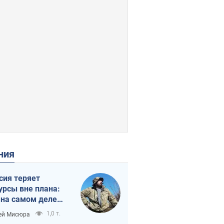
ения
сия теряет
урсы вне плана:
 на самом деле
тует темп войны
1,0 т.
ей Мисюра