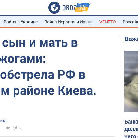
Война в Украине
Война Израиля и Ирана
VENETO
Россий
Важ
 сын и мать в
жогами:
 обстрела РФ в
м районе Киева.
Банк
нал
долл
4,6 т.
чего