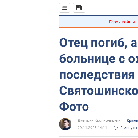
Герои войны
Отец погиб, а
больнице с о
последствия
Святошинско
Фото
Дмитрий Кропивницкий
Крими
29.11.2025 14:11
2 минуты