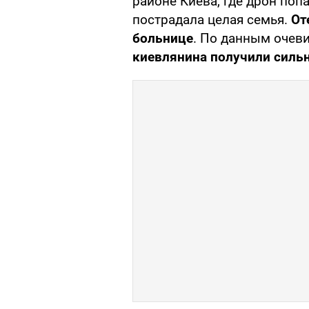
районе Киева, где дрон поп
пострадала целая семья.
От
больнице
. По данным очев
киевлянина получили силь