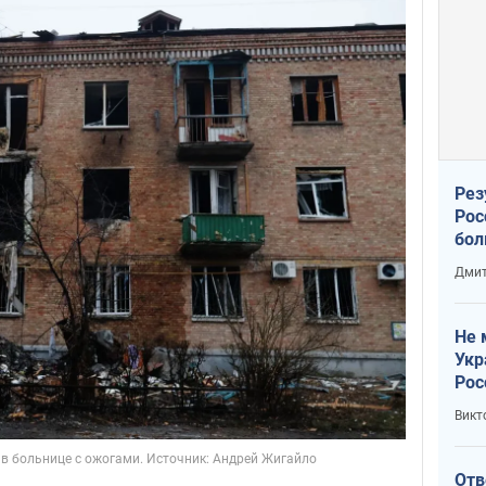
Рез
Рос
бол
Дмит
Не 
Укр
Рос
Викт
Отв