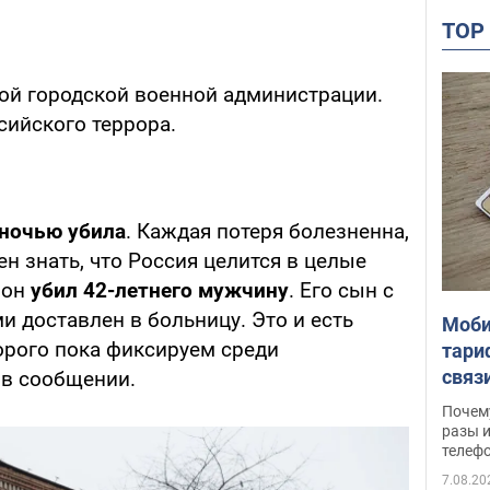
TO
ой городской военной администрации.
сийского террора.
 ночью убила
. Каждая потеря болезненна,
н знать, что Россия целится в целые
рон
убил 42-летнего мужчину
. Его сын с
 доставлен в больницу. Это и есть
Моби
орого пока фиксируем среди
тари
связ
 в сообщении.
жало
Почем
разы и
телеф
7.08.20