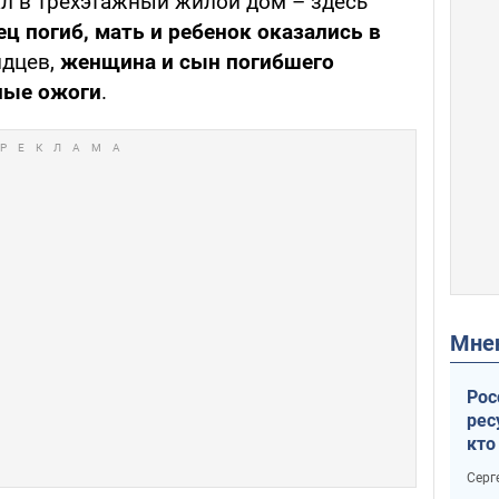
ал в трехэтажный жилой дом – здесь
ец погиб, мать и ребенок оказались в
идцев,
женщина и сын погибшего
ные ожоги
.
Мн
Рос
рес
кто
дик
Серг