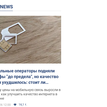
P NEWS
льные операторы подняли
фы "до предела", но качество
и ухудшилось: стоит ли
ваться на цены
у цены на мобильную связь выросли в
 как улучшить качество интернета в
оне
16,1 т.
26 12:00