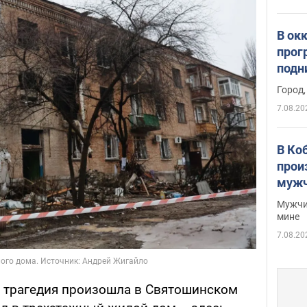
В ок
прог
подн
виде
Город,
7.08.20
В Ко
прои
мужч
Мужчи
мине
7.08.20
, трагедия произошла в Святошинском