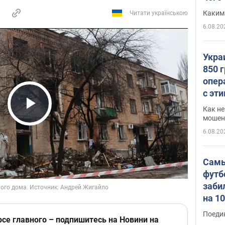
Каким
Читати українською
6.08.20
Укра
850 
опер
с эт
Как не
Play Video
мошен
6.08.20
Самы
футб
заби
на 1
Виде
Поеди
рсе главного – подпишитесь на Новини на