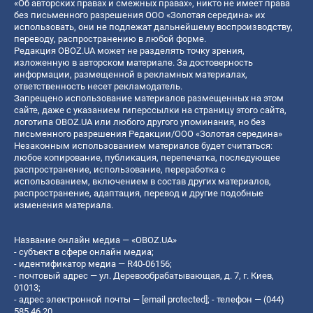
«Об авторских правах и смежных правах», никто не имеет права
без письменного разрешения ООО «Золотая середина» их
использовать, они не подлежат дальнейшему воспроизводству,
переводу, распространению в любой форме.
Редакция OBOZ.UA может не разделять точку зрения,
изложенную в авторском материале. За достоверность
информации, размещенной в рекламных материалах,
ответственность несет рекламодатель.
Запрещено использование материалов размещенных на этом
сайте, даже с указанием гиперссылки на страницу этого сайта,
логотипа OBOZ.UA или любого другого упоминания, но без
письменного разрешения Редакции/ООО «Золотая середина»
Незаконным использованием материалов будет считаться:
любое копирование, публикация, перепечатка, последующее
распространение, использование, переработка с
использованием, включением в состав других материалов,
распространение, адаптация, перевод и другие подобные
изменения материала.
Название онлайн медиа — «OBOZ.UA»
- субъект в сфере онлайн медиа;
- идентификатор медиа — R40-06156;
- почтовый адрес — ул. Деревообрабатывающая, д. 7, г. Киев,
01013;
- адрес электронной почты —
[email protected]
; - телефон — (044)
585 46 20