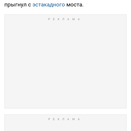
прыгнул с
эстакадного
моста.