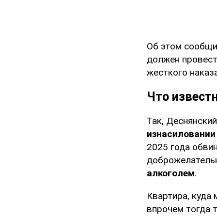
Об этом сообщ
должен провест
жесткого наказа
Что извест
Так, Деснянски
изнасиловании 
2025 года обв
доброжелательн
алкоголем
.
Квартира, куда
впрочем тогда т