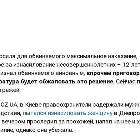
осила для обвиняемого максимальное наказание,
е за изнасилование несовершеннолетних – 12 ле
ризнал обвиняемого виновным,
впрочем приговор
ратура будет обжаловать это решение
. Сейчас 
тражей.
OZ.UA, в Киеве правоохранители задержали мужчи
едствия,
пытался изнасиловать женщину
в Днепро
вечером проследил за прохожей, напал на нее и 
илие, однако она убежала.