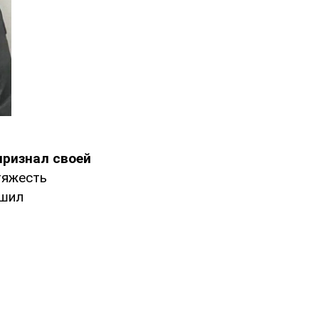
признал своей
тяжесть
ршил