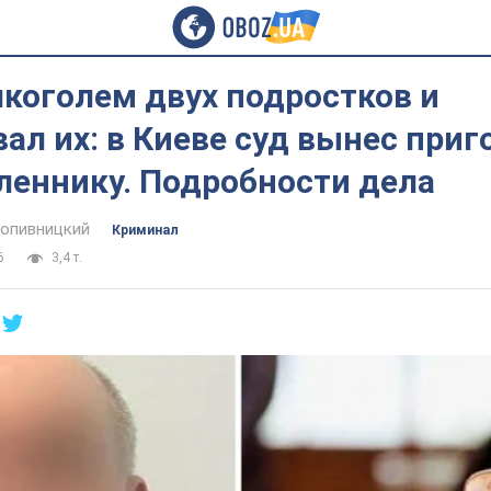
коголем двух подростков и
ал их: в Киеве суд вынес приг
еннику. Подробности дела
опивницкий
Криминал
6
3,4 т.