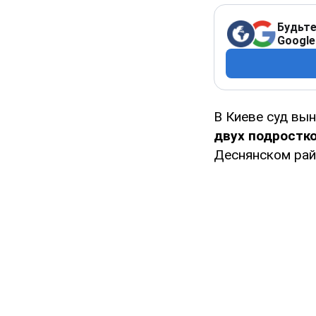
Будьте
Google
В Киеве суд вы
двух подростк
Деснянском рай