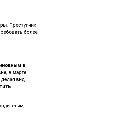
ры. Преступник
требовать более
виновным в
ие, в марте
и делая вид
тить
родителям,