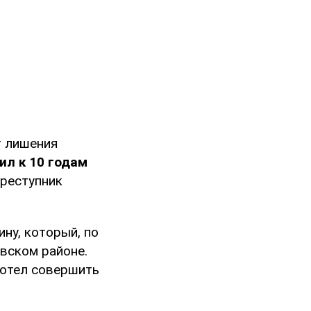
т лишения
ил к 10 годам
преступник
ну, который, по
вском районе.
хотел совершить