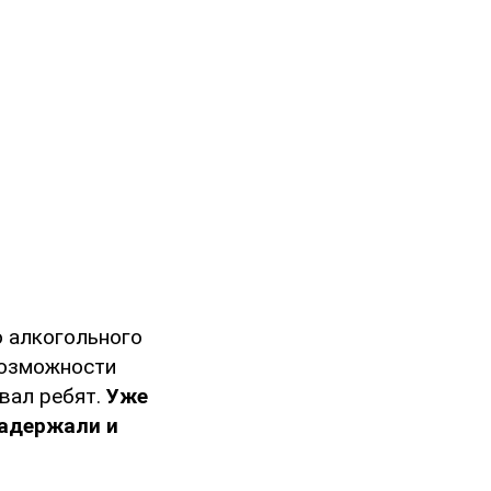
о алкогольного
возможности
вал ребят.
Уже
задержали и