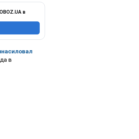
 OBOZ.UA в
знасиловал
да в