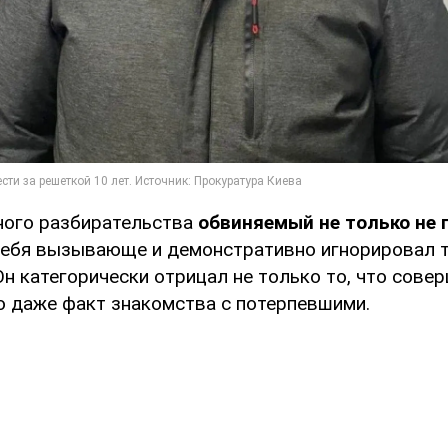
ного разбирательства
обвиняемый не только не 
л себя вызывающе и демонстративно игнорировал 
н категорически отрицал не только то, что сове
но даже факт знакомства с потерпевшими.