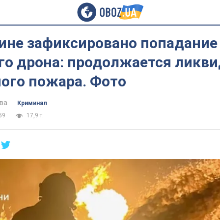
ине зафиксировано попадание
го дрона: продолжается ликв
ого пожара. Фото
ва
Криминал
59
17,9 т.