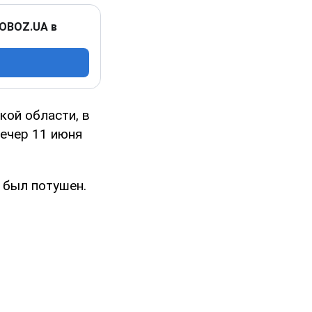
 OBOZ.UA в
кой области, в
вечер 11 июня
 был потушен.