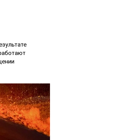
езультате
 работают
щении