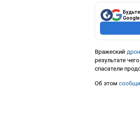
Будьте
Google
Вражеский
дрон
результате чег
спасатели прод
Об этом
сообщи