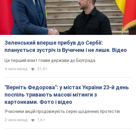
Це перший візит глави держави до Бєлграда
4 часа назад
51,4 т.
"Верніть Федорова": у містах України 23-й день
поспіль тривають масові мітинги з
картонками. Фото і відео
Учасники акцій продовжують серію щоденних протестів
2 часа назад
1,6 т.
Сенат США схвалив законопроєкт Грема про
санкції проти Росії: що далі
Документ передбачає нові економічні обмеження
14 минут назад
3,7 т.