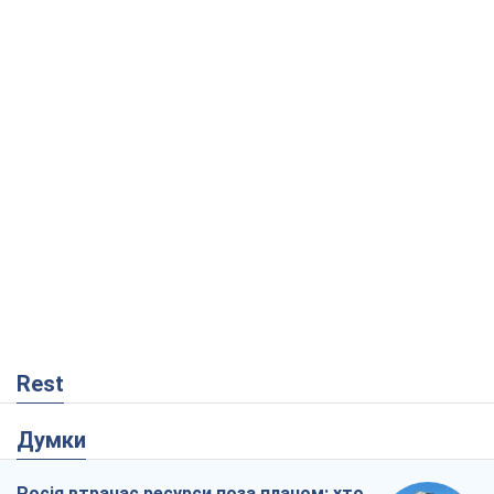
Rest
Думки
Росія втрачає ресурси поза планом: хто
насправді диктує темп війни
Сергій Місюра
7,9 т.
"Ми вже проходили через гірше": Україні
не варто піддаватися зневірі через
ракетний терор
Сергій Марченко, експерт
7,7 т.