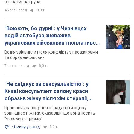
7 часов назад
8,0 т.
"Не слідкує за сексуальністю": у
Києві консультант салону краси
образив жінку після хімієтерапії,
розгорівся скандал. Фото
Працівник салону почав надавати оцінку
зовнішності жінки, сказавши, що вона носить
"чоловічу стрижку"
41 минуту назад
8,3 т.