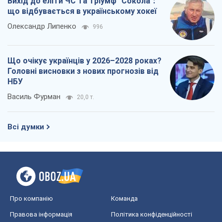
Всі думки
Про компанію
Команда
Правова інформація
Політика конфіденційності
Реклама на сайті
Документи
Редакційна політика
Журналісти OBOZ.UA на місці
подій
OBOZ.UA
Політика
Світ
Розслідування