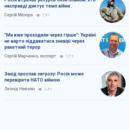
Захід проспав загрозу: Росія може
перевірити НАТО війною
Леонід Невзлін
2,4 т.
"Варта" та "Новатор" витримали