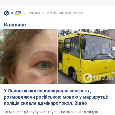
У Львові жінка спровокувала конфлікт,
розмовляючи російською мовою у маршрутці:
поліція склала адмінпротокол. Відео
На місце події прибули патрульні поліцейські та слідчо-
оперативна група
4 часа назад
8,3 т.
"Воюють, бо дурні": у Чернівцях
водій автобуса зневажив
українських військових і поплатився.
Відео
Водія звільнили після конфлікту з пасажирами
та образ військових