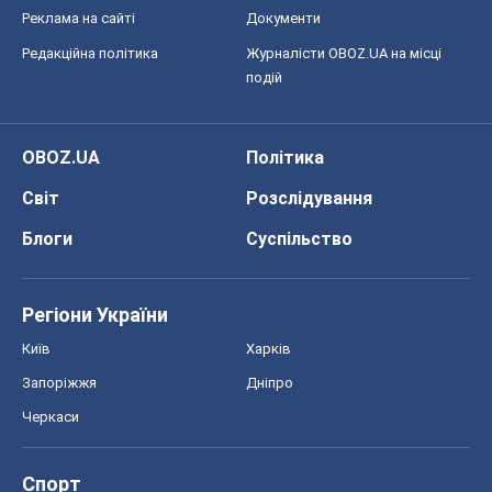
Блоги
Суспільство
Регіони України
Київ
Харків
Запоріжжя
Дніпро
Черкаси
Спорт
Футбол
Баскетбол
Хокей
Бокс
Формула-1
Моя школа
ГДЗ
Підручники