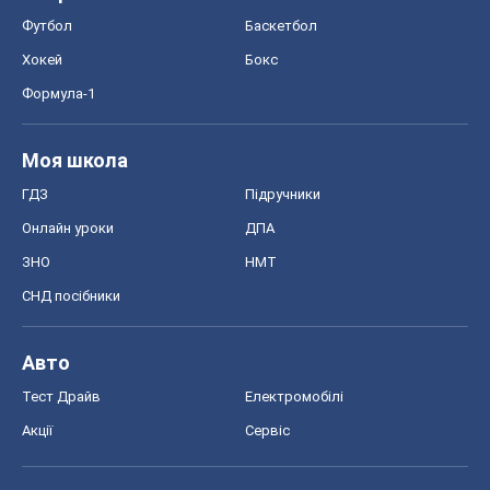
Онлайн уроки
ДПА
ЗНО
НМТ
СНД посібники
Авто
Тест Драйв
Електромобілі
Акції
Сервіс
Food Oboz
Рецепти
Напої
Дієти
Економіка
Ринки та компанії
Макроекономіка