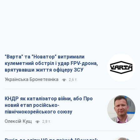
кулеметний обстріл і удар FPV-дрона,
врятувавши життя офіцеру ЗСУ
Українська Бронетехніка
2,6 т.
КНДР як каталізатор війни, або Про
новий етап російсько-
північнокорейського союзу
Олексій Кущ
2,8 т.
Вихід до еліти ЧС та тріумф "Сокола":
що відбувається в українському хокеї
Олександр Липенко
996
Що очікує українців у 2026–2028 роках?
Головні висновки з нових прогнозів від
НБУ
Василь Фурман
20,0 т.