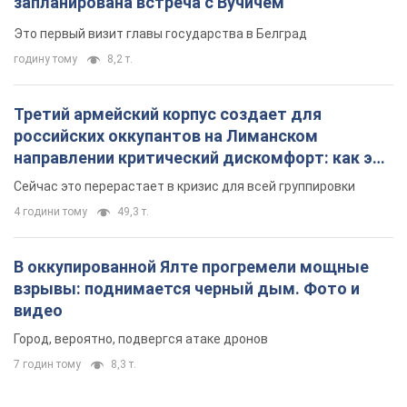
запланирована встреча с Вучичем
Это первый визит главы государства в Белград
годину тому
8,2 т.
Третий армейский корпус создает для
российских оккупантов на Лиманском
направлении критический дискомфорт: как это
удалось
Сейчас это перерастает в кризис для всей группировки
4 години тому
49,3 т.
В оккупированной Ялте прогремели мощные
взрывы: поднимается черный дым. Фото и
видео
Город, вероятно, подвергся атаке дронов
7 годин тому
8,3 т.