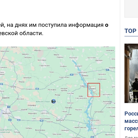
й, на днях им поступила информация
о
TO
вской области.
Росс
масс
горе
есть
Для те