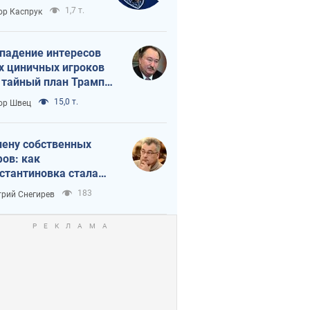
вращается в
1,7 т.
ор Каспрук
исимость России
Китая
падение интересов
х циничных игроков
 тайный план Трампа
утина?
15,0 т.
ор Швец
лену собственных
ов: как
стантиновка стала
вной идеологической
183
рий Снегирев
ушкой для российских
упантов