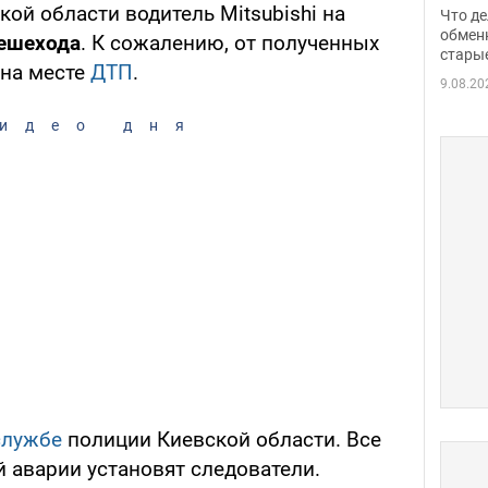
прин
ой области водитель Mitsubishi на
Что де
обме
обмен
пешехода
. К сожалению, от полученных
стары
таки
на месте
ДТП
.
9.08.20
идео дня
службе
полиции Киевской области. Все
 аварии установят следователи.