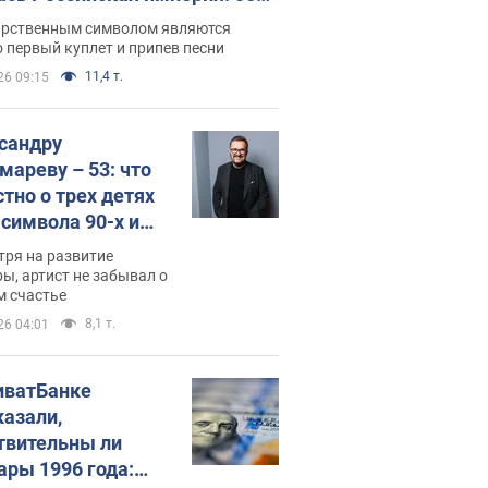
 не рассказывают в школе
арственным символом являются
 первый куплет и припев песни
11,4 т.
26 09:15
сандру
мареву – 53: что
стно о трех детях
-символа 90-х и
они выглядят
тря на развитие
ы, артист не забывал о
м счастье
8,1 т.
26 04:01
иватБанке
казали,
твительны ли
ары 1996 года: