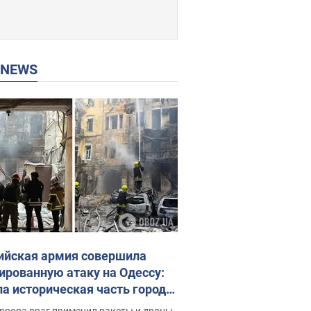
P NEWS
ийская армия совершила
ированную атаку на Одессу:
ла историческая часть города,
 пострадавшие. Фото и видео
ррора враг применил ракеты и дроны