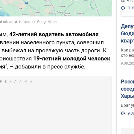
9.0
Депу
бюдж
ым,
42-летний водитель автомобиля
кварт
авлении населенного пункта, совершил
парл
й выбежал на проезжую часть дороги. К
Как ра
и гд
кто ею
роисшествия
19-летний молодой человек
9.08.20
ия
", – добавили в пресс-службе.
Росс
сосе
Харь
пост
Враг 
9.0