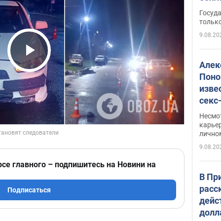
этом
Госуд
только
9.08.20
Play Video
Алек
Поно
изве
секс
как 
Несмо
карьер
лично
9.08.20
рсе главного – подпишитесь на Новини на
В Пр
расс
Подписаться
дейс
долл