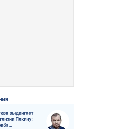
ения
ква выдвигает
тензии Пекину:
ужба