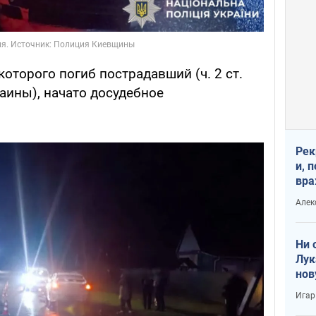
которого погиб пострадавший (ч. 2 ст.
аины), начато досудебное
Рек
и, 
вра
Диа
Алек
тре
Ни 
Лук
нов
Игар