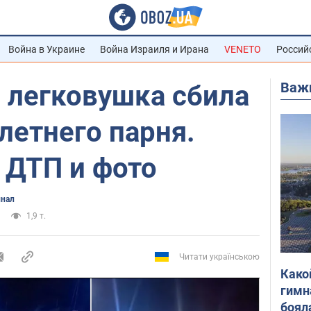
Война в Украине
Война Израиля и Ирана
VENETO
Россий
Важ
 легковушка сбила
летнего парня.
 ДТП и фото
нал
1,9 т.
Читати українською
Како
гимн
боял