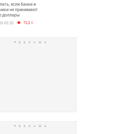
имают ли
лать, если банки и
нники и банки
ники не принимают
е доллары
е купюры
72,2 т.
26 02:20