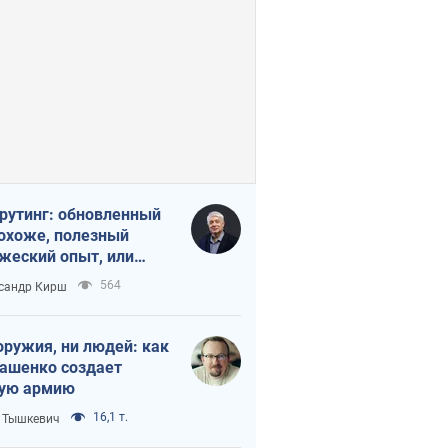
рутинг: обновленный
похоже, полезный
жеский опыт, или
лектика
564
сандр Кирш
бовательной трусости
оружия, ни людей: как
ашенко создает
ую армию
16,1 т.
 Тышкевич