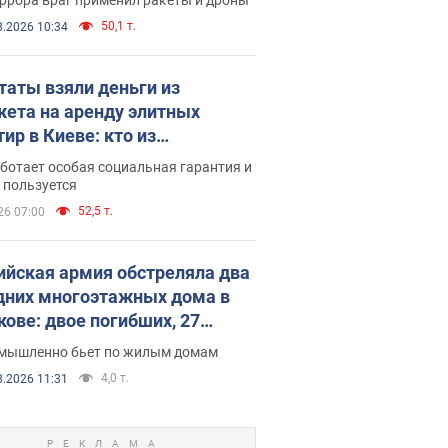
50,1 т.
8.2026 10:34
таты взяли деньги из
ета на аренду элитных
ир в Киеве: кто из
аментариев просил средства
ботает особая социальная гарантия и
е поселился
 пользуется
52,5 т.
26 07:00
ийская армия обстреляла два
дних многоэтажных дома в
кове: двое погибших, 27
радавших
умышленно бьет по жилым домам
4,0 т.
8.2026 11:31