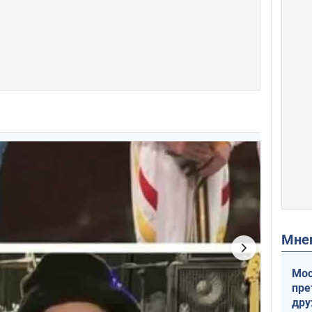
Мн
Мос
пре
др