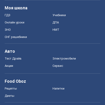
Акции
Сервис
Food Oboz
Рецепты
Напитки
Диеты
Экономика
Рынки и компании
Mакроэкономика
MedOboz
Новости медицины
MAMACLUB
Шоу
Афиша
Сплетни