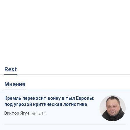
Мнения
Кремль переносит войну в тыл Европы:
под угрозой критическая логистика
Виктор Ягун
2,1 т.
На чьей стороне истории выступает
Дональд Трамп?
Виктор Каспрук
4,0 т.
Посмертная "презумпция виновности":
кто разрешил ТЦК судить погибших
защитников
Марина Ставнійчук
258