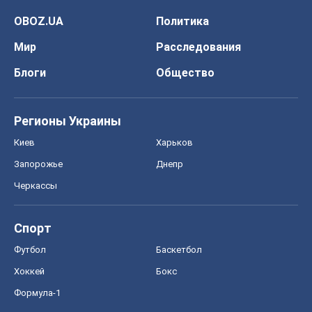
Черкассы
Спорт
Футбол
Баскетбол
Хоккей
Бокс
Формула-1
Моя школа
ГДЗ
Учебники
Онлайн уроки
ДПА
ЗНО
НМТ
СНГ решебники
Авто
Тест Драйв
Электромобили