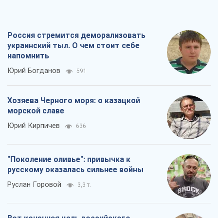
"Поколение оливье": привычка к
русскому оказалась сильнее войны
Руслан Горовой
3,3 т.
Вот конечная цель российского
массированного удара
Игорь Чернецкий
4,5 т.
Все мнения