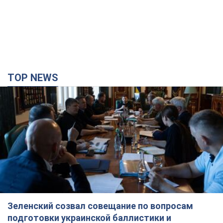
Зеленский созвал совещание по вопросам
подготовки украинской баллистики и
антибаллистической программы FREYJA: какие
решения готовятся
В Киеве рассчитывают на успешное завершение проекта
FREYJA
годину тому
20,6 т.
Россия нанесла удары по складам и
инфраструктуре в Днепропетровской области:
есть погибшие и раненые. Фото
Погибли три человека