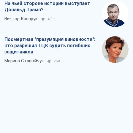
Россия стремится деморализовать
украинский тыл. О чем стоит себе
напомнить
Юрий Богданов
591
Хозяева Черного моря: о казацкой
морской славе
Юрий Кирпичев
636