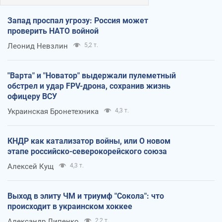
Запад проспал угрозу: Россия может
проверить НАТО войной
Леонид Невзлин
5,2 т.
"Варта" и "Новатор" выдержали пулеметный
обстрел и удар FPV-дрона, сохранив жизнь
офицеру ВСУ
Украинская Бронетехника
4,3 т.
КНДР как катализатор войны, или О новом
этапе российско-северокорейского союза
Алексей Кущ
4,3 т.
Выход в элиту ЧМ и триумф "Сокола": что
происходит в украинском хоккее
Александр Липенко
2,2 т.