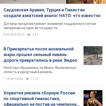
Непогода обрушилась на Ивано-Франковскую
область и курортный Буковель
7 часов назад
13,4 т.
Хорватия унизила сборную России
по спортивной гимнастике,
официально не пустив на чемпионат
Европы основных спортсменов
Турнир пройдет в Загребе с 13 по 23 августа
6 часов назад
10,1 т.