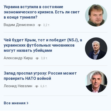
Запад проспал угрозу: Россия может
проверить НАТО войной
Леонид Невзлин
6,6 т.
Все мнения
О компании
Команда
Правовая информация
Политика
конфиденциальности
Реклама на сайте
Документы
Редакционная политика
Журналисты OBOZ.UA на месте
событий