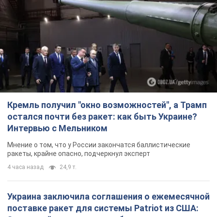
Интервью с Мельником
Мнение о том, что у России закончатся баллистические
ракеты, крайне опасно, подчеркнул эксперт
4 часа назад
24,9 т.
Украина заключила соглашения о ежемесячной
поставке ракет для системы Patriot из США:
Зеленский раскрыл подробности
Киев также ведет активные переговоры с европейскими
партнерами
2 часа назад
1,8 т.
Заботилась об учениках и поддерживала
учителей: в результате удара РФ по Киевской
области погибли директор киевского лицея, её
муж и внук
Вечная память жертвам российского террора
3 часа назад
13,3 т.