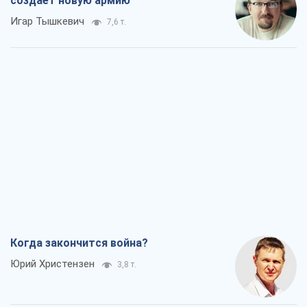
Когда закончится война?
Юрий Христензен
3,8 т.
Украина вступила в состояние
экономического кризиса. Есть ли свет
в конце туннеля?
Вадим Денисенко
3,2 т.
Чей будет Крым, тот и победит (NSJ), а
украинских футбольных чиновников
могут назвать убийцами
Александр Кирш
3,8 т.