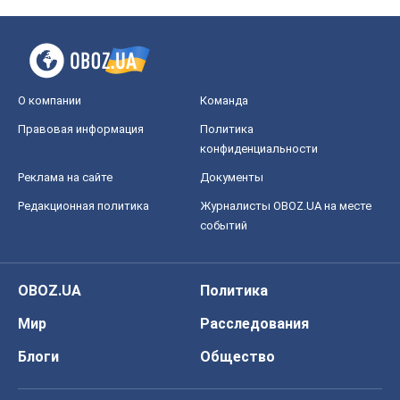
OBOZ.UA
Политика
Мир
Расследования
Блоги
Общество
Регионы Украины
Киев
Харьков
Запорожье
Днепр
Черкассы
Спорт
Футбол
Баскетбол
Хоккей
Бокс