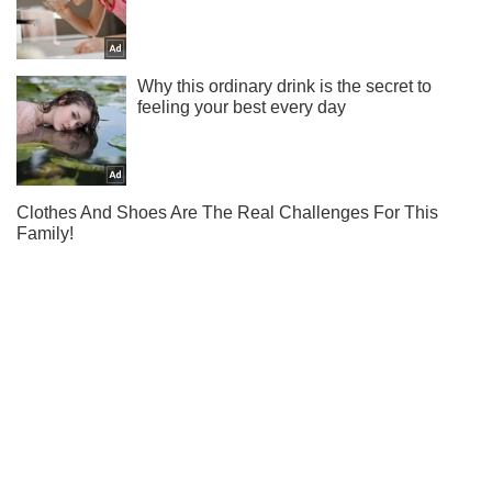
Не пропусти молнию! Подписывайся на нас в Telegram
Подписаться
Подписаться
Криминал
Годовщина нападения на...
Важное