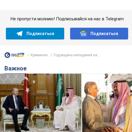
Саудовская Аравия, Турция и Пакистан
создали азиатский аналог НАТО: что известно
Договор предусматривает взаимную поддержку в случае
нападения на одно из государств
8.08.2026 00:22
4,9 т.
В Прикарпатье после аномальной
жары прошел сильный ливень:
дороги превратились в реки. Видео