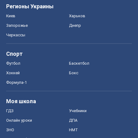
Формула-1
Моя школа
ГДЗ
Учебники
Онлайн уроки
ДПА
ЗНО
НМТ
СНГ решебники
Авто
Тест Драйв
Электромобили
Акции
Сервис
Food Oboz
Рецепты
Напитки
Диеты