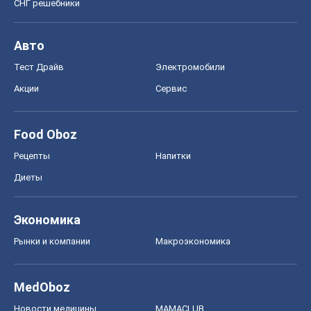
Экономика
Рынки и компании
Mакроэкономика
MedOboz
Новости медицины
MAMACLUB
Шоу
Афиша
Сплетни
Красота
Мода
Женский Журнал