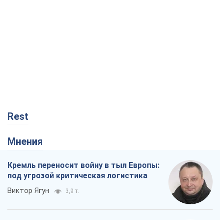
Мнения
Кремль переносит войну в тыл Европы:
под угрозой критическая логистика
Виктор Ягун
3,9 т.
На чьей стороне истории выступает
Дональд Трамп?
Виктор Каспрук
4,8 т.
Ракетный щит и меч Украины: ставка
на производство собственных ракет
Кирилл Татаринов
186