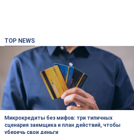
Микрокредиты без мифов: три типичных
сценария заемщика и план действий, чтобы
уберечь свои деньги
Что нужно делать украинцам, чтобы не переплачивать за
"быстрый займ"
годину тому
10,6 т.
Херсон полностью остался без света, во
Львове аварийные отключения: ситуация в
энергосистеме 6 августа
Россияне нанесли удар по важному энергообъекту
годину тому
9,3 т.