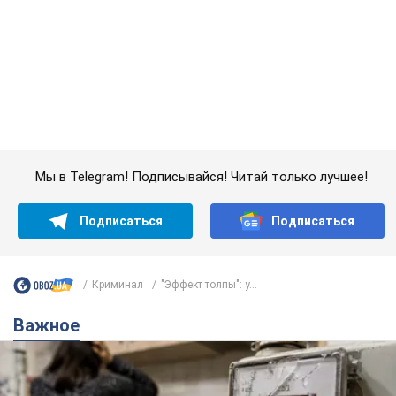
Криминал
"Эффект толпы": у...
Важное
Женщине начислили 729 тыс. грн долга за газ
из-за показаний неисправного счетчика: судья
вынес неожиданное решение