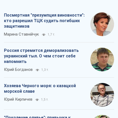
Юрий Богданов
1,3 т.
Хозяева Черного моря: о казацкой
морской славе
Юрий Кирпичев
1,5 т.
"Поколение оливье": привычка к
русскому оказалась сильнее войны
Руслан Горовой
4,4 т.
Все мнения