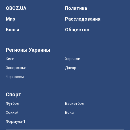
Черкассы
Спорт
Футбол
Баскетбол
Хоккей
Бокс
Формула-1
Моя школа
ГДЗ
Учебники
Онлайн уроки
ДПА
ЗНО
НМТ
СНГ решебники
Авто
Тест Драйв
Электромобили