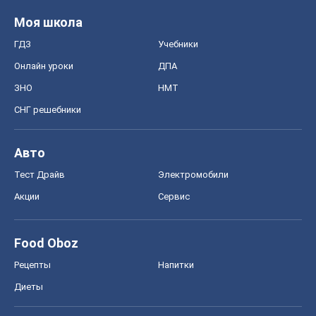
Акции
Сервис
Food Oboz
Рецепты
Напитки
Диеты
Экономика
Рынки и компании
Mакроэкономика
MedOboz
Новости медицины
MAMACLUB
Шоу
Афиша
Сплетни