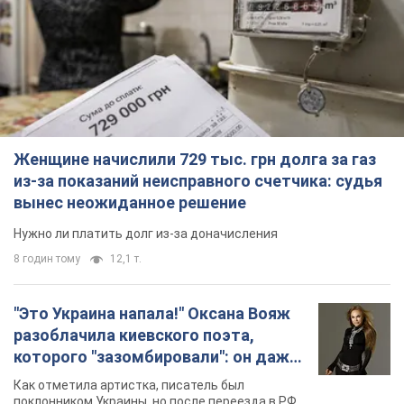
Нужно ли платить долг из-за доначисления
8 годин тому
12,1 т.
"Это Украина напала!" Оксана Вояж
разоблачила киевского поэта,
которого "зазомбировали": он даже
русского не знал, а теперь хочет
Как отметила артистка, писатель был
геноцида украинцев
поклонником Украины, но после переезда в РФ
ему "промыли мозги"
6 годин тому
8,5 т.
"Был обессилен": в Украине спасли
раненого грифа, выбравшего для
себя нетипичный маршрут. Фото
Пострадавшую птицу обнаружили на границе
Киевской и Черкасской областей
6 годин тому
3,1 т.