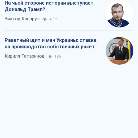
Посмертная "презумпция виновности":
кто разрешил ТЦК судить погибших
защитников
Марина Ставнійчук
1,7 т.
Россия стремится деморализовать
украинский тыл. О чем стоит себе
напомнить