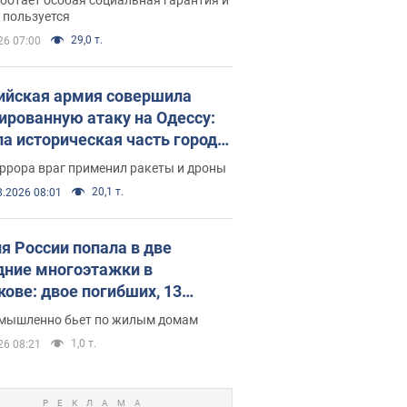
е поселился
 пользуется
29,0 т.
26 07:00
ийская армия совершила
ированную атаку на Одессу:
ла историческая часть города,
 пострадавшие. Фото и видео
ррора враг применил ракеты и дроны
20,1 т.
8.2026 08:01
я России попала в две
дние многоэтажки в
кове: двое погибших, 13
радавших
умышленно бьет по жилым домам
1,0 т.
26 08:21