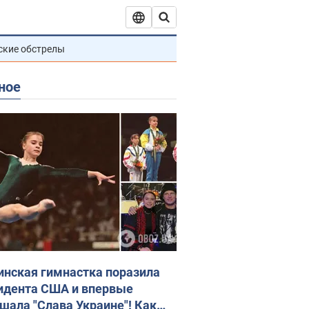
ские обстрелы
ное
инская гимнастка поразила
идента США и впервые
шала "Слава Украине"! Как