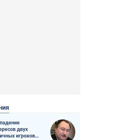
ения
падение
ересов двух
ичных игроков