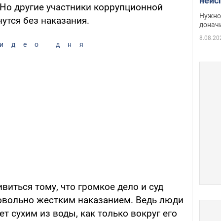
неис
 Но другие участники коррупционной
судь
Нужно 
нутся без наказания.
неож
донач
8.08.20
идео дня
виться тому, что громкое дело и суд
овольно жестким наказанием. Ведь люди
т сухим из воды, как только вокруг его