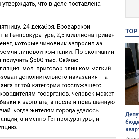
и утверждать, что в деле поставлена
ятницу, 24 декабря, Броварской
TO
 в Генпрокуратуре, 2,5 миллиона гривен
денег, которые чиновник запросил за
 земли липовой компании. По окончании
 получить $500 тыс. Сейчас
елляция: мол, приговор слишком мягкий
льзовал дополнительного наказания – а
ранга пятой категории госслужащего
уководителям госорганов, человек может
бавки к зарплате, а после и повышенную
учай, когда жителям города удалось
Депу
анций, а именно Генпрокуратуры, и
бюдж
упцию.
кварт
парл
Как ра