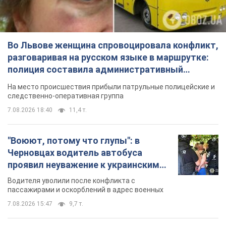
Во Львове женщина спровоцировала конфликт,
разговаривая на русском языке в маршрутке:
полиция составила административный
протокол. Видео
На место происшествия прибыли патрульные полицейские и
следственно-оперативная группа
7.08.2026 18:40
11,4 т.
"Воюют, потому что глупы": в
Черновцах водитель автобуса
проявил неуважение к украинским
военным и поплатился за это.
Водителя уволили после конфликта с
Видео
пассажирами и оскорблений в адрес военных
7.08.2026 15:47
9,7 т.