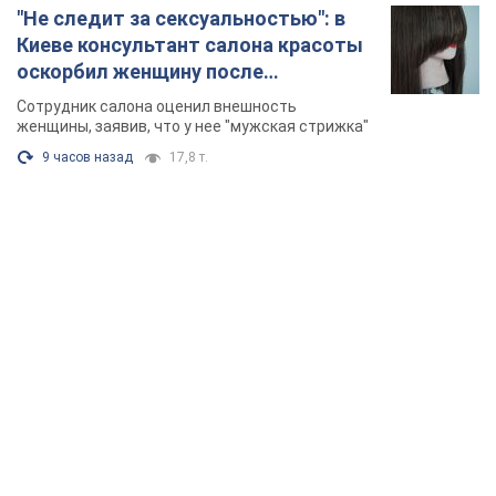
"Не следит за сексуальностью": в
Киеве консультант салона красоты
оскорбил женщину после
химиотерапии, разгорелся скандал.
Сотрудник салона оценил внешность
Фото
женщины, заявив, что у нее "мужская стрижка"
9 часов назад
17,8 т.