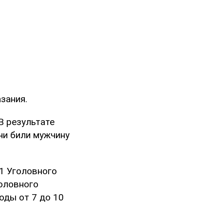
зания.
В результате
ни били мужчину
21 Уголовного
оловного
оды от 7 до 10