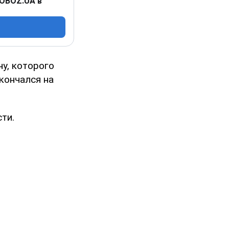
 OBOZ.UA в
у, которого
кончался на
ти.