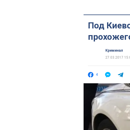
Под Киев
прохожег
Криминал
27.03.2017 15:
4