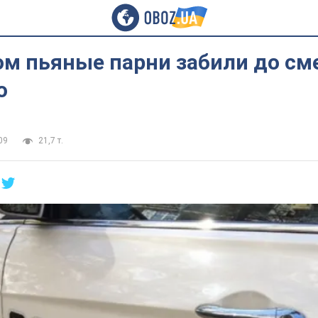
ом пьяные парни забили до см
о
09
21,7 т.