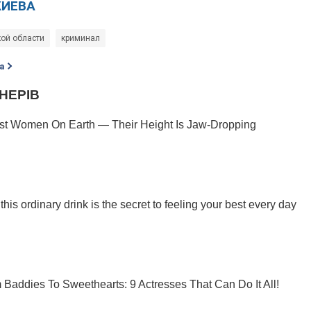
КИЕВА
кой области
криминал
а