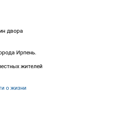
ин двора
орода Ирпень.
местных жителей
ти о жизни