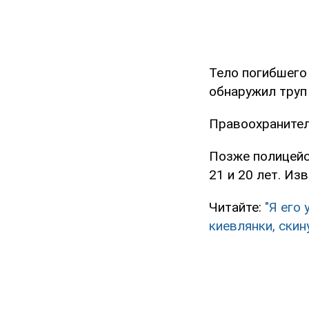
Тело погибшего
обнаружил труп 
Правоохранител
Позже полицейс
21 и 20 лет. Из
Читайте:
"Я его
киевлянки, скин