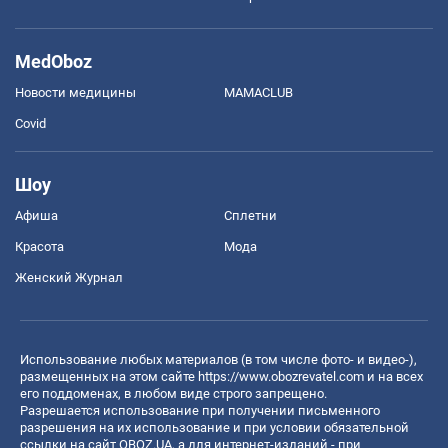
MedOboz
Новости медицины
MAMACLUB
Covid
Шоу
Афиша
Сплетни
Красота
Мода
Женский Журнал
Использование любых материалов (в том числе фото- и видео-),
размещенных на этом сайте
https://www.obozrevatel.com
и на всех
его поддоменах, в любом виде строго запрещено.
Разрешается использование при получении письменного
разрешения на их использование и при условии обязательной
ссылки на сайт OBOZ.UA, а для интернет-изданий - при