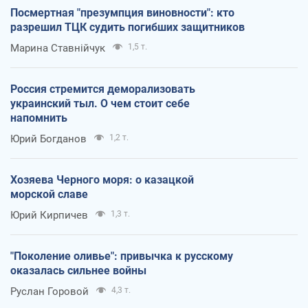
Посмертная "презумпция виновности": кто
разрешил ТЦК судить погибших защитников
Марина Ставнійчук
1,5 т.
Россия стремится деморализовать
украинский тыл. О чем стоит себе
напомнить
Юрий Богданов
1,2 т.
Хозяева Черного моря: о казацкой
морской славе
Юрий Кирпичев
1,3 т.
"Поколение оливье": привычка к русскому
оказалась сильнее войны
Руслан Горовой
4,3 т.