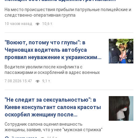
протокол. Видео
На место происшествия прибыли патрульные полицейские и
следственно-оперативная группа
10 часов назад
10,6 т.
"Воюют, потому что глупы": в
Черновцах водитель автобуса
проявил неуважение к украинским
военным и поплатился за это.
Водителя уволили после конфликта с
Видео
пассажирами и оскорблений в адрес военных
7.08.2026 15:47
9,1 т.
"Не следит за сексуальностью": в
Киеве консультант салона красоты
оскорбил женщину после
химиотерапии, разгорелся скандал.
Сотрудник салона оценил внешность
Фото
женщины, заявив, что у нее "мужская стрижка"