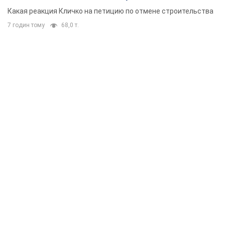
небоскреба "московского верующего"
Какая реакция Кличко на петицию по отмене строительства
7 годин тому
68,0 т.