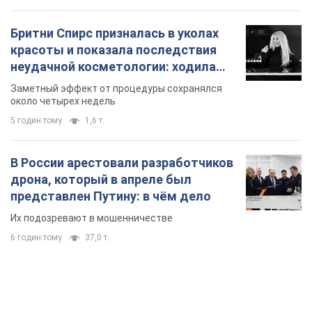
Бритни Спирс призналась в уколах
красоты и показала последствия
неудачной косметологии: ходила
так почти месяц
Заметный эффект от процедуры сохранялся
около четырех недель
5 годин тому
1,6 т.
В России арестовали разработчиков
дрона, который в апреле был
представлен Путину: в чём дело
Их подозревают в мошенничестве
6 годин тому
37,0 т.