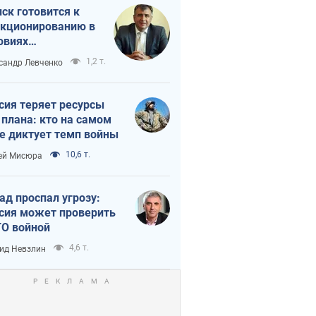
ск готовится к
кционированию в
овиях
штабного
1,2 т.
сандр Левченко
нного кризиса
сия теряет ресурсы
 плана: кто на самом
е диктует темп войны
10,6 т.
ей Мисюра
ад проспал угрозу:
сия может проверить
О войной
4,6 т.
ид Невзлин