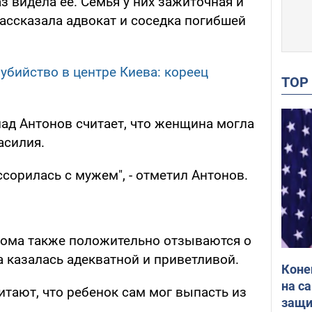
з видела ее. Семья у них зажиточная и
рассказала адвокат и соседка погибшей
убийство в центре Киева: кореец
TO
лад Антонов считает, что женщина могла
асилия.
ссорилась с мужем", - отметил Антонов.
дома также положительно отзываются о
а казалась адекватной и приветливой.
Коне
на с
итают, что ребенок сам мог выпасть из
защи