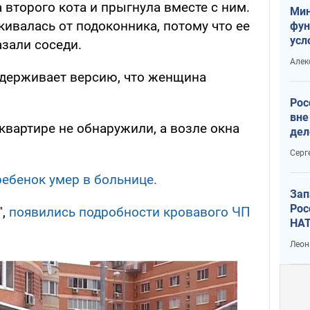
 второго кота и прыгнула вместе с ним.
Мин
ивалась от подоконника, потому что ее
фун
усл
азали соседи.
мас
Алек
вое
ддерживает версию, что женщина
Рос
вне
 квартире не обнаружили, а возле окна
дел
Серг
ребенок умер в больнице.
Зап
Рос
",
появились подробности кровавого ЧП
НАТ
Леон