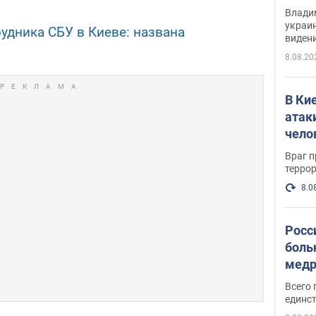
Инте
Владим
украи
удника СБУ в Киеве: названа
виден
партне
8.08.20
В Ки
атак
чело
Враг 
терро
8.0
Росс
боль
медр
Всего 
единст