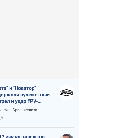
рта" и "Новатор"
ержали пулеметный
трел и удар FPV-
на, сохранив жизнь
инская Бронетехника
церу ВСУ
,9 т.
Р как катализатор