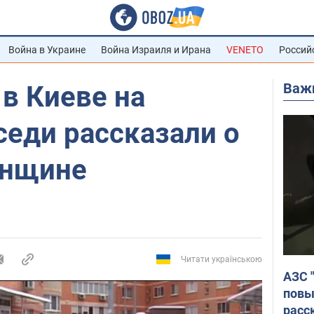
Война в Украине
Война Израиля и Ирана
VENETO
Россий
Важ
в Киеве на
седи рассказали о
енщине
Читати українською
АЗС 
повы
расс