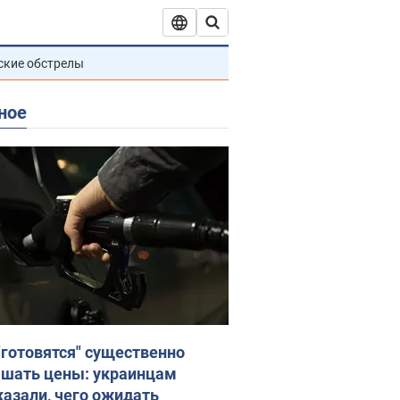
ские обстрелы
ное
"готовятся" существенно
шать цены: украинцам
казали, чего ожидать