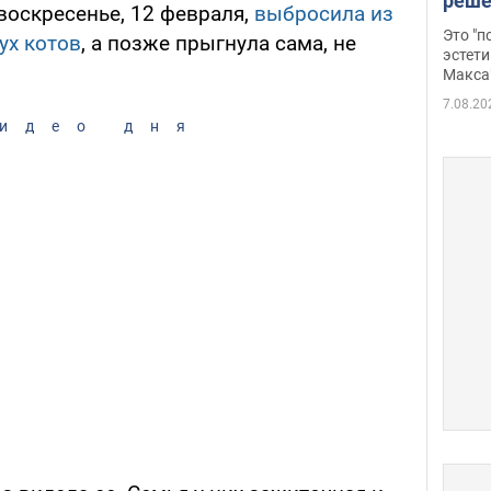
реше
воскресенье, 12 февраля,
выбросила из
росс
Это "
ух котов
, а позже прыгнула сама, не
дрон
эстети
Макса
7.08.20
идео дня