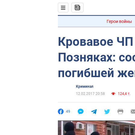
Герои войны
Кровавое ЧП 
Позняках: со
погибшей ж
Криминал
12.02.2017 20:58
124,4 т.
49