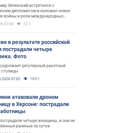
рвью с Безсмертным
ир Зеленский встретился с
нским дипломатом и изложил новое
ие войны и роли международных
ров в борьбе с Россией
7,2 т.
26 07:00
еве в результате российской
и пострадали четыре
века. Фото
продолжает регулярный ракетный
р столицы
15,5 т.
8.2026 07:02
ияне атаковали дроном
ницу в Херсоне: пострадали
аботницы
пострадали четыре женщины, и они не
венные раненые за сутки