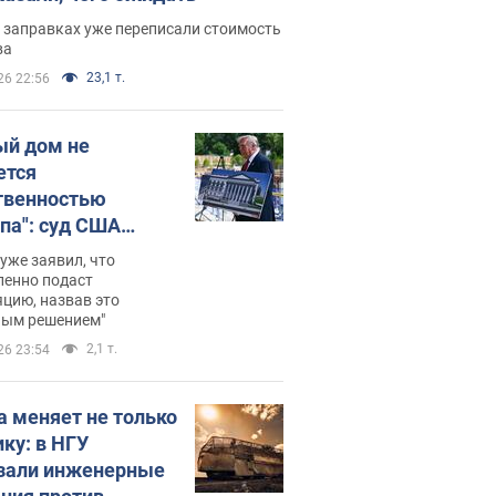
 заправках уже переписали стоимость
ва
23,1 т.
26 22:56
ый дом не
ется
твенностью
па": суд США
становил
уже заявил, что
ительство
ленно подаст
цию, назвав это
ного зала
ным решением"
мостью 400 млн
2,1 т.
26 23:54
аров
а меняет не только
ику: в НГУ
зали инженерные