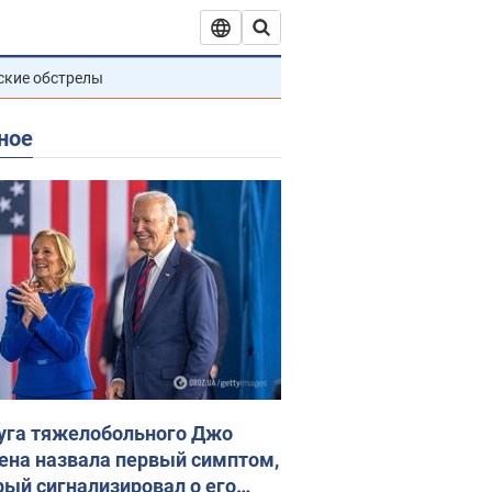
ские обстрелы
ное
уга тяжелобольного Джо
ена назвала первый симптом,
рый сигнализировал о его