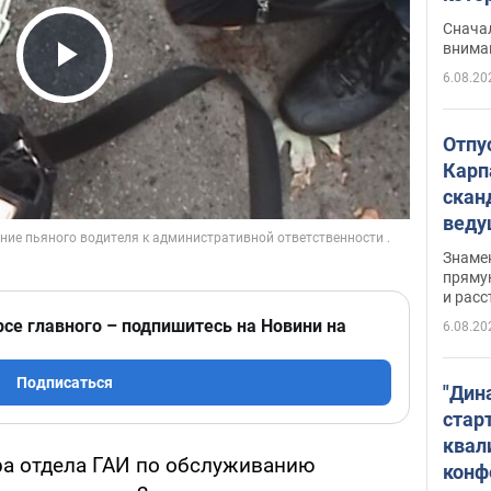
"агр
Сначал
внима
6.08.20
Play Video
Отпу
Карп
скан
вед
несп
Знаме
захе
пряму
и расс
рсе главного – подпишитесь на Новини на
6.08.20
Подписаться
"Дин
стар
квал
ра отдела ГАИ по обслуживанию
конф