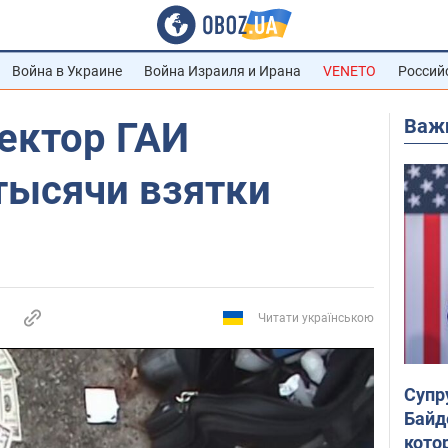
Война в Украине
Война Израиля и Ирана
VENETO
Россий
Важ
ектор ГАИ
тысячи взятки
Читати українською
Супр
Байд
кото