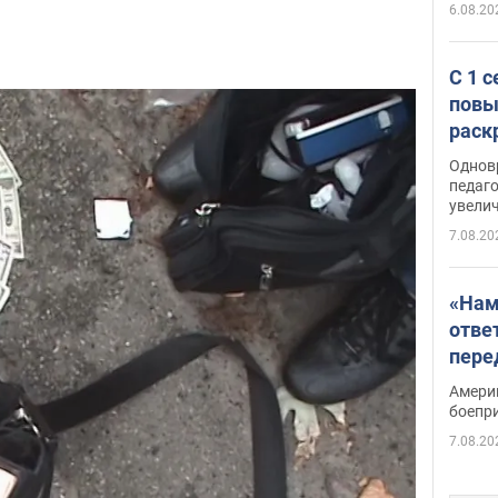
6.08.20
С 1 
повы
раск
Однов
педаг
увелич
7.08.20
«Нам
отве
пере
Patri
Амери
боепр
7.08.20