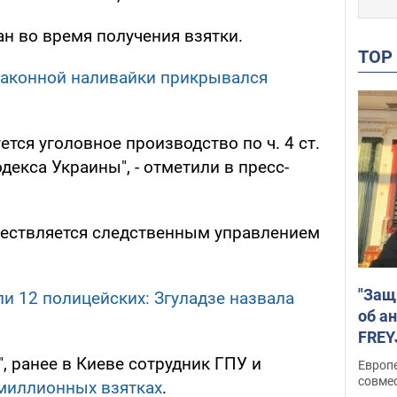
н во время получения взятки.
TO
законной наливайки прикрывался
ется уголовное производство по ч. 4 ст.
одекса Украины", - отметили в пресс-
ществляется следственным управлением
"Защ
ли 12 полицейских: Згуладзе назвала
об а
FREY
подд
, ранее в Киеве сотрудник ГПУ и
Европ
совме
миллионных взятках
.