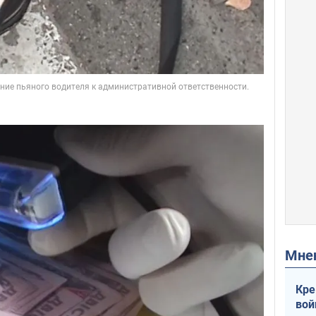
Мн
Кре
вой