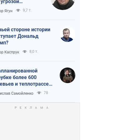
 угрозой
тическая
9,7 т.
ор Ягун
истика
чьей стороне истории
тупает Дональд
мп?
8,0 т.
ор Каспрук
апланированной
убке более 600
евьев и теплотрассе:
 происходит на
78
ислав Самойленко
емках в Киеве