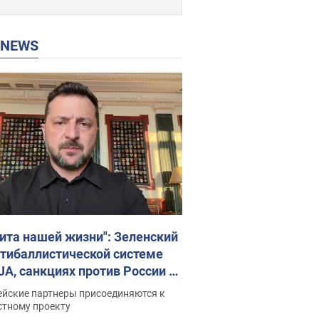
P NEWS
ита нашей жизни": Зеленский
нтибаллистической системе
JA, санкциях против России и
ержке аграриев. Видео
ейские партнеры присоединяются к
стному проекту