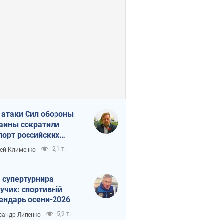
 атаки Сил обороны
аины сократили
порт российских
тепродуктов
2,1 т.
ей Клименко
 супертурнира
учих: спортивній
ендарь осени-2026
5,9 т.
сандр Липенко