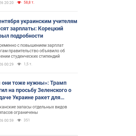
58,8 т.
26 20:20
сентября украинским учителям
сят зарплаты: Корецкий
рыл подробности
ременно с повышением зарплат
огам правительство объявило об
ении студенческих стипендий
1,5 т.
26 00:29
 они тоже нужны»: Трамп
тил на просьбу Зеленского о
даче Украине ракет для
ot
канские запасы отдельных видов
ипасов ограничены
351
26 00:59