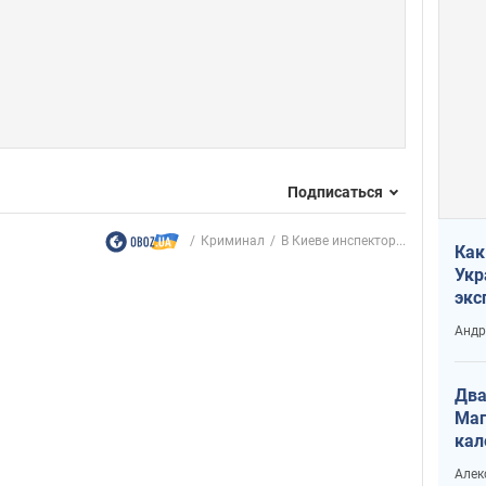
Подписаться
Криминал
В Киеве инспектор...
Как
Укр
экс
неф
Андр
Два
Маг
кал
Алек