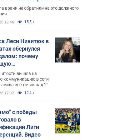
ессивном" раке
а врачи не обратили на это должного
ния
15,5 т.
26 12:46
ск Леси Никитюк в
атах обернулся
далом: почему
ущую
раведливо
нитость вышла на
йтили
ю коммуникацию в сети
тавила все точки над "i"
12,4 т.
26 17:32
амо" с победы
товало в
ификации Лиги
еренций. Видео