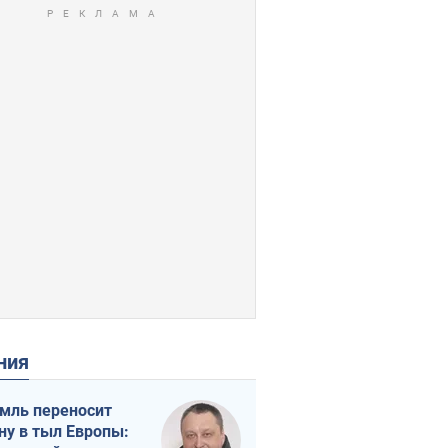
ения
мль переносит
ну в тыл Европы: