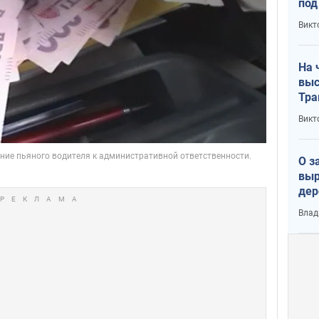
под
кри
Викт
лог
На 
выс
Тра
Викт
О з
выр
дер
что
Влад
Тер