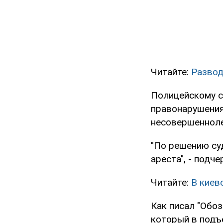
Читайте:
Развод
Полицейскому с
правонарушения,
несовершенноле
"По решению су
ареста", - подч
Читайте:
В киев
Как писал "Обоз
который в под