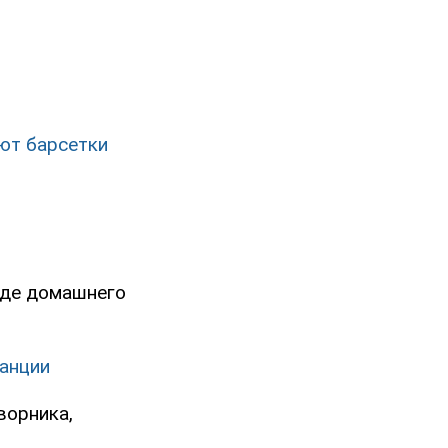
ют барсетки
иде домашнего
танции
ворника,