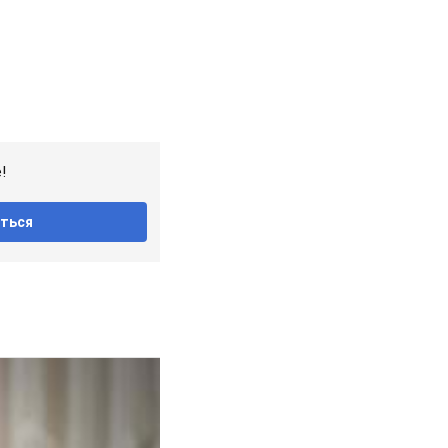
!
ться