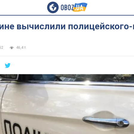
ине вычислили полицейского
52
46,4 т.