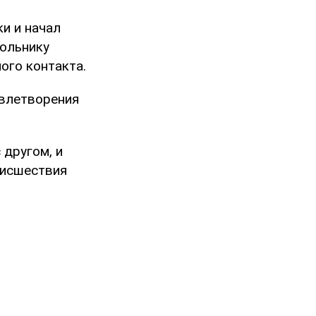
и и начал
кольнику
ого контакта.
овлетворения
 другом, и
оисшествия