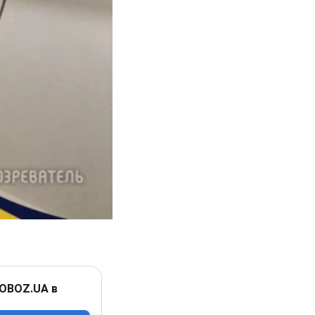
 OBOZ.UA в