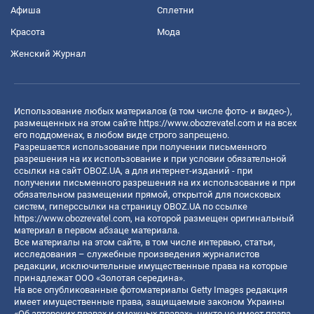
Афиша
Сплетни
Красота
Мода
Женский Журнал
Использование любых материалов (в том числе фото- и видео-),
размещенных на этом сайте
https://www.obozrevatel.com
и на всех
его поддоменах, в любом виде строго запрещено.
Разрешается использование при получении письменного
разрешения на их использование и при условии обязательной
ссылки на сайт OBOZ.UA, а для интернет-изданий - при
получении письменного разрешения на их использование и при
обязательном размещении прямой, открытой для поисковых
систем, гиперссылки на страницу OBOZ.UA по ссылке
https://www.obozrevatel.com
, на которой размещен оригинальный
материал в первом абзаце материала.
Все материалы на этом сайте, в том числе интервью, статьи,
исследования – служебные произведения журналистов
редакции, исключительные имущественные права на которые
принадлежат ООО «Золотая середина».
На все опубликованные фотоматериалы Getty Images редакция
имеет имущественные права, защищаемые законом Украины
«Об авторских правах и смежных правах», никто не имеет права