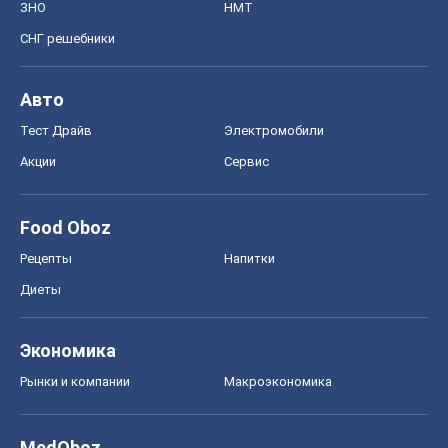
ЗНО
НМТ
СНГ решебники
Авто
Тест Драйв
Электромобили
Акции
Сервис
Food Oboz
Рецепты
Напитки
Диеты
Экономика
Рынки и компании
Mакроэкономика
MedOboz