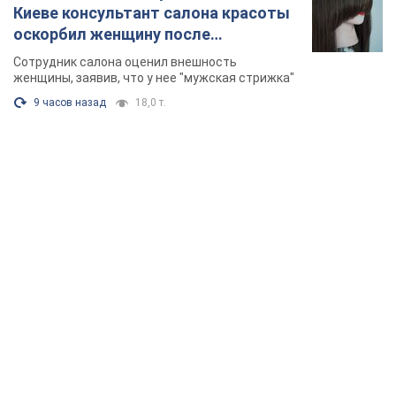
Киеве консультант салона красоты
оскорбил женщину после
химиотерапии, разгорелся скандал.
Сотрудник салона оценил внешность
Фото
женщины, заявив, что у нее "мужская стрижка"
9 часов назад
18,0 т.