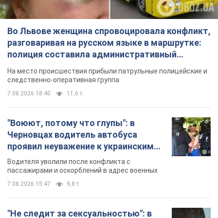
Во Львове женщина спровоцировала конфликт,
разговаривая на русском языке в маршрутке:
полиция составила административный
протокол. Видео
На место происшествия прибыли патрульные полицейские и
следственно-оперативная группа
7.08.2026 18:40
11,6 т.
"Воюют, потому что глупы": в
Черновцах водитель автобуса
проявил неуважение к украинским
военным и поплатился за это.
Водителя уволили после конфликта с
Видео
пассажирами и оскорблений в адрес военных
7.08.2026 15:47
9,8 т.
"Не следит за сексуальностью": в