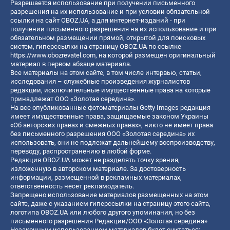
Разрешается использование при получении письменного
разрешения на их использование и при условии обязательной
ссылки на сайт OBOZ.UA, а для интернет-изданий - при
получении письменного разрешения на их использование и при
обязательном размещении прямой, открытой для поисковых
систем, гиперссылки на страницу OBOZ.UA по ссылке
https://www.obozrevatel.com
, на которой размещен оригинальный
материал в первом абзаце материала.
Все материалы на этом сайте, в том числе интервью, статьи,
исследования – служебные произведения журналистов
редакции, исключительные имущественные права на которые
принадлежат ООО «Золотая середина».
На все опубликованные фотоматериалы Getty Images редакция
имеет имущественные права, защищаемые законом Украины
«Об авторских правах и смежных правах», никто не имеет права
без письменного разрешения ООО «Золотая середина» их
использовать, они не подлежат дальнейшему воспроизводству,
переводу, распространению в любой форме.
Редакция OBOZ.UA может не разделять точку зрения,
изложенную в авторском материале. За достоверность
информации, размещенной в рекламных материалах,
ответственность несет рекламодатель.
Запрещено использование материалов размещенных на этом
сайте, даже с указанием гиперссылки на страницу этого сайта,
логотипа OBOZ.UA или любого другого упоминания, но без
письменного разрешения Редакции/ООО «Золотая середина»
Незаконным использованием материалов будет считаться: