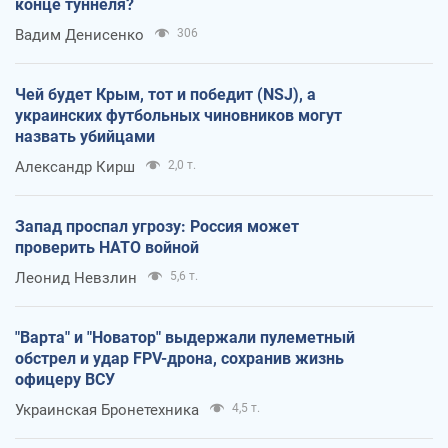
конце туннеля?
Вадим Денисенко
306
Чей будет Крым, тот и победит (NSJ), а
украинских футбольных чиновников могут
назвать убийцами
Александр Кирш
2,0 т.
Запад проспал угрозу: Россия может
проверить НАТО войной
Леонид Невзлин
5,6 т.
"Варта" и "Новатор" выдержали пулеметный
обстрел и удар FPV-дрона, сохранив жизнь
офицеру ВСУ
Украинская Бронетехника
4,5 т.