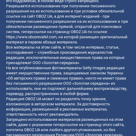
его поддоменах, в любом виде строго запрещено.
Разрешается использование при получении письменного
разрешения на их использование и при условии обязательной
ссылки на сайт OBOZ.UA, а для интернет-изданий - при
получении письменного разрешения на их использование и при
обязательном размещении прямой, открытой для поисковых
систем, гиперссылки на страницу OBOZ.UA по ссылке
https://www.obozrevatel.com
, на которой размещен оригинальный
материал в первом абзаце материала.
Все материалы на этом сайте, в том числе интервью, статьи,
исследования – служебные произведения журналистов
редакции, исключительные имущественные права на которые
принадлежат ООО «Золотая середина».
На все опубликованные фотоматериалы Getty Images редакция
имеет имущественные права, защищаемые законом Украины
«Об авторских правах и смежных правах», никто не имеет права
без письменного разрешения ООО «Золотая середина» их
использовать, они не подлежат дальнейшему воспроизводству,
переводу, распространению в любой форме.
Редакция OBOZ.UA может не разделять точку зрения,
изложенную в авторском материале. За достоверность
информации, размещенной в рекламных материалах,
ответственность несет рекламодатель.
Запрещено использование материалов размещенных на этом
сайте, даже с указанием гиперссылки на страницу этого сайта,
логотипа OBOZ.UA или любого другого упоминания, но без
письменного разрешения Редакции/ООО «Золотая середина»