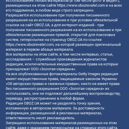
Использование любых материалов (в том числе фото- и видео-),
размещенных на этом сайте
https://www.obozrevatel.com
и на всех
его поддоменах, в любом виде строго запрещено.
Разрешается использование при получении письменного
разрешения на их использование и при условии обязательной
ссылки на сайт OBOZ.UA, а для интернет-изданий - при
получении письменного разрешения на их использование и при
обязательном размещении прямой, открытой для поисковых
систем, гиперссылки на страницу OBOZ.UA по ссылке
https://www.obozrevatel.com
, на которой размещен оригинальный
материал в первом абзаце материала.
Все материалы на этом сайте, в том числе интервью, статьи,
исследования – служебные произведения журналистов
редакции, исключительные имущественные права на которые
принадлежат ООО «Золотая середина».
На все опубликованные фотоматериалы Getty Images редакция
имеет имущественные права, защищаемые законом Украины
«Об авторских правах и смежных правах», никто не имеет права
без письменного разрешения ООО «Золотая середина» их
использовать, они не подлежат дальнейшему воспроизводству,
переводу, распространению в любой форме.
Редакция OBOZ.UA может не разделять точку зрения,
изложенную в авторском материале. За достоверность
информации, размещенной в рекламных материалах,
ответственность несет рекламодатель.
Запрещено использование материалов размещенных на этом
сайте, даже с указанием гиперссылки на страницу этого сайта,