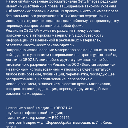
На все опубликованные фотоматериалы Getty Images редакция
имеет имущественные права, защищаемые законом Украины
«Об авторских правах и смежных правах», никто не имеет права
без письменного разрешения ООО «Золотая середина» их
использовать, они не подлежат дальнейшему воспроизводству,
переводу, распространению в любой форме.
Редакция OBOZ.UA может не разделять точку зрения,
изложенную в авторском материале. За достоверность
информации, размещенной в рекламных материалах,
ответственность несет рекламодатель.
Запрещено использование материалов размещенных на этом
сайте, даже с указанием гиперссылки на страницу этого сайта,
логотипа OBOZ.UA или любого другого упоминания, но без
письменного разрешения Редакции/ООО «Золотая середина»
Незаконным использованием материалов будет считаться:
любое копирование, публикация, перепечатка, последующее
распространение, использование, переработка с
использованием, включением в состав других материалов,
распространение, адаптация, перевод и другие подобные
изменения материала.
Название онлайн медиа — «OBOZ.UA»
- субъект в сфере онлайн медиа;
- идентификатор медиа — R40-06156;
- почтовый адрес — ул. Деревообрабатывающая, д. 7, г. Киев,
01013;