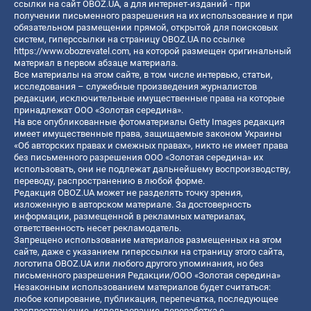
ссылки на сайт OBOZ.UA, а для интернет-изданий - при
получении письменного разрешения на их использование и при
обязательном размещении прямой, открытой для поисковых
систем, гиперссылки на страницу OBOZ.UA по ссылке
https://www.obozrevatel.com
, на которой размещен оригинальный
материал в первом абзаце материала.
Все материалы на этом сайте, в том числе интервью, статьи,
исследования – служебные произведения журналистов
редакции, исключительные имущественные права на которые
принадлежат ООО «Золотая середина».
На все опубликованные фотоматериалы Getty Images редакция
имеет имущественные права, защищаемые законом Украины
«Об авторских правах и смежных правах», никто не имеет права
без письменного разрешения ООО «Золотая середина» их
использовать, они не подлежат дальнейшему воспроизводству,
переводу, распространению в любой форме.
Редакция OBOZ.UA может не разделять точку зрения,
изложенную в авторском материале. За достоверность
информации, размещенной в рекламных материалах,
ответственность несет рекламодатель.
Запрещено использование материалов размещенных на этом
сайте, даже с указанием гиперссылки на страницу этого сайта,
логотипа OBOZ.UA или любого другого упоминания, но без
письменного разрешения Редакции/ООО «Золотая середина»
Незаконным использованием материалов будет считаться:
любое копирование, публикация, перепечатка, последующее
распространение, использование, переработка с