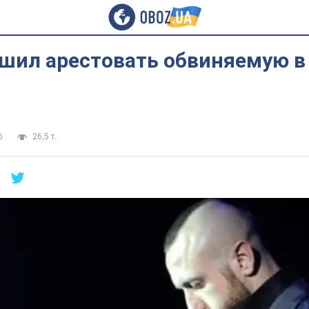
ешил арестовать обвиняемую в
6
26,5 т.