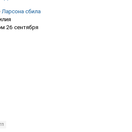
е
Ларсона сбила
илия
ом 26 сентября
ТП