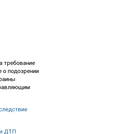
а требование
е о подозрении
краины
правляющим
 следствие
ти ДТП