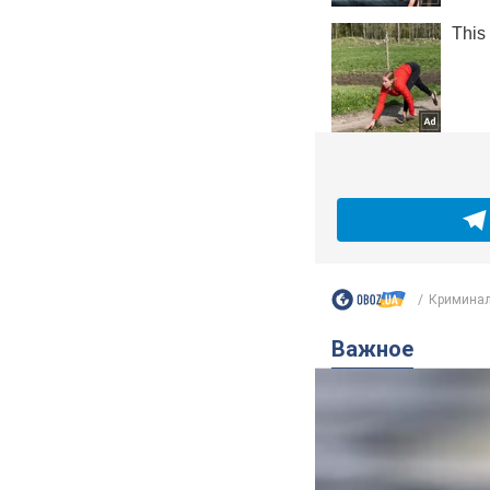
Кримина
Важное