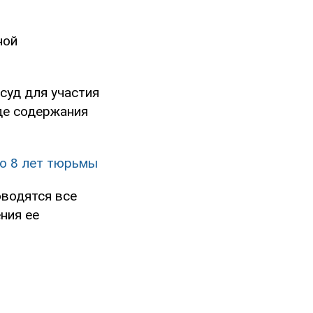
ной
суд для участия
де содержания
до 8 лет тюрьмы
оводятся все
ния ее