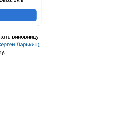
 OBOZ.UA в
жать виновницу
Сергей Ларькин)
,
у.