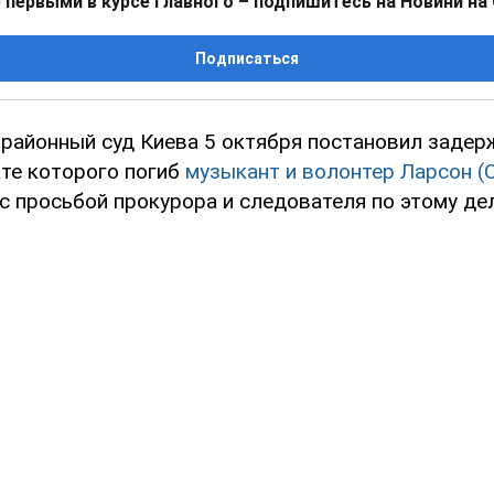
 первыми в курсе главного – подпишитесь на Новини на
Подписаться
районный суд Киева 5 октября постановил задер
ате которого погиб
музыкант и волонтер Ларсон (
с просьбой прокурора и следователя по этому дел