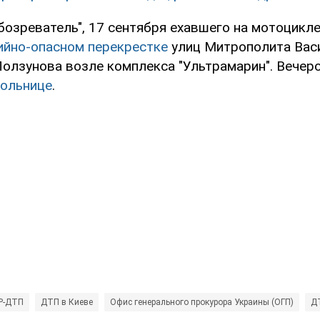
бозреватель", 17 сентября ехавшего на мотоцикл
ийно-опасном перекрестке
улиц Митрополита Вас
Ползунова возле комплекса "Ультрамарин". Вечер
больнице
.
P-ДТП
ДТП в Киеве
Офис генерального прокурора Украины (ОГП)
Д