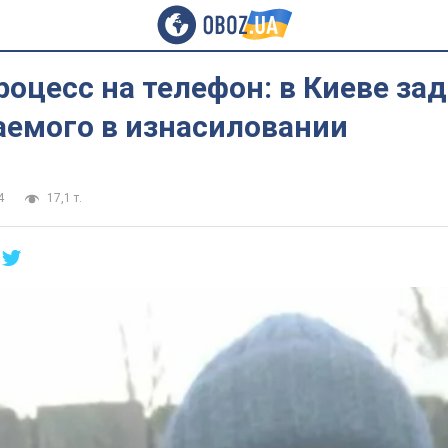
оцесс на телефон: в Киеве за
аемого в изнасиловании
4
17,1 т.