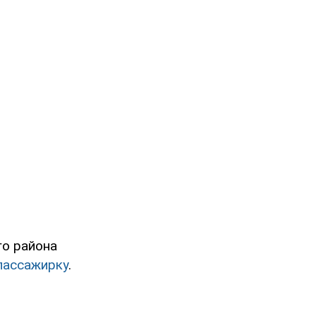
го района
пассажирку
.