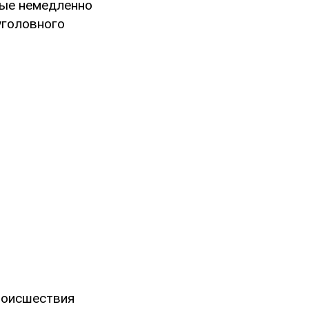
ные немедленно
уголовного
роисшествия