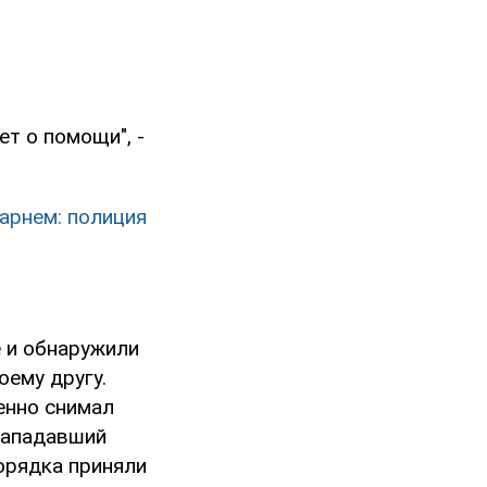
ет о помощи", -
арнем: полиция
е и обнаружили
оему другу.
енно снимал
нападавший
орядка приняли