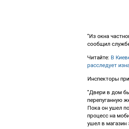
"Из окна частно
сообщил службе
Читайте:
В Киев
расследует изн
Инспекторы при
"Двери в дом бы
перепуганную же
Пока он ушел п
процесс на моб
ушел в магазин