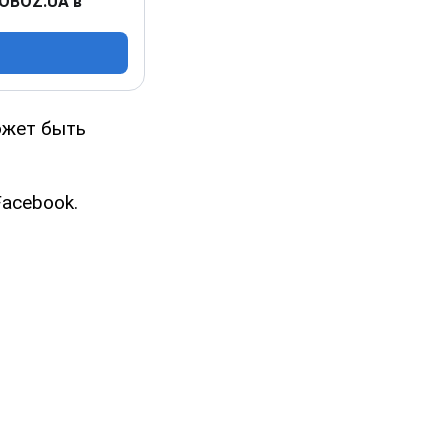
 OBOZ.UA в
ожет быть
Facebook.