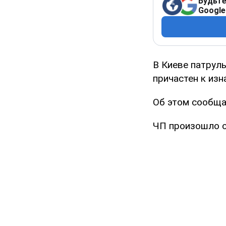
Будьте
Google
В Киеве патрул
причастен к из
Об этом сообща
ЧП произошло ок