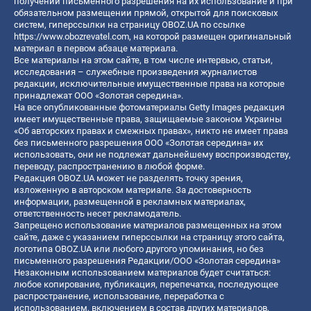
получении письменного разрешения на их использование и при
обязательном размещении прямой, открытой для поисковых
систем, гиперссылки на страницу OBOZ.UA по ссылке
https://www.obozrevatel.com
, на которой размещен оригинальный
материал в первом абзаце материала.
Все материалы на этом сайте, в том числе интервью, статьи,
исследования – служебные произведения журналистов
редакции, исключительные имущественные права на которые
принадлежат ООО «Золотая середина».
На все опубликованные фотоматериалы Getty Images редакция
имеет имущественные права, защищаемые законом Украины
«Об авторских правах и смежных правах», никто не имеет права
без письменного разрешения ООО «Золотая середина» их
использовать, они не подлежат дальнейшему воспроизводству,
переводу, распространению в любой форме.
Редакция OBOZ.UA может не разделять точку зрения,
изложенную в авторском материале. За достоверность
информации, размещенной в рекламных материалах,
ответственность несет рекламодатель.
Запрещено использование материалов размещенных на этом
сайте, даже с указанием гиперссылки на страницу этого сайта,
логотипа OBOZ.UA или любого другого упоминания, но без
письменного разрешения Редакции/ООО «Золотая середина»
Незаконным использованием материалов будет считаться:
любое копирование, публикация, перепечатка, последующее
распространение, использование, переработка с
использованием, включением в состав других материалов,