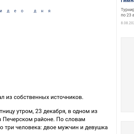
гимн
офиц
Турнир
идео дня
на ч
по 23 
осно
8.08.20
ал из собственных источников.
ницу утром, 23 декабря, в одном из
в Печерском районе. По словам
о три человека: двое мужчин и девушка