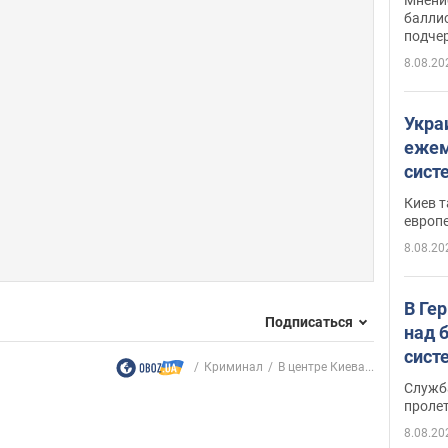
баллис
подче
8.08.20
Укра
ежем
сист
Зеле
Киев т
европ
8.08.20
В Ге
Подписаться
над 
сист
Криминал
В центре Киева...
Служб
проле
8.08.20