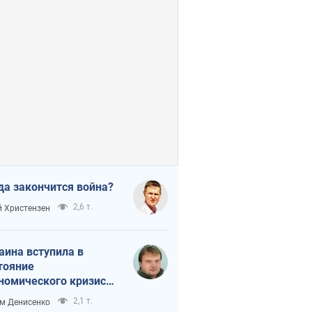
да закончится война?
2,6 т.
 Христензен
аина вступила в
тояние
номического кризиса.
ь ли свет в конце
2,1 т.
м Денисенко
неля?