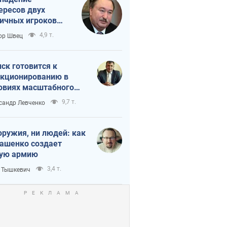
ересов двух
ичных игроков
 тайный план
4,9 т.
ор Швец
мпа и Путина?
ск готовится к
кционированию в
овиях масштабного
нного кризиса
9,7 т.
сандр Левченко
оружия, ни людей: как
ашенко создает
ую армию
3,4 т.
 Тышкевич