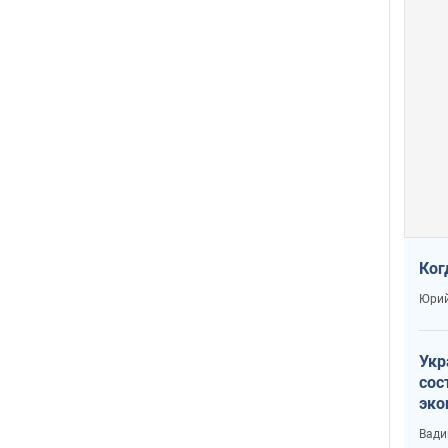
Ког
Юрий
Укр
сос
эко
Ест
Вади
тун