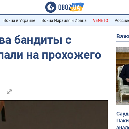
Война в Украине
Война Израиля и Ирана
VENETO
Россий
Важ
ва бандиты с
пали на прохожего
Сауд
Паки
анал