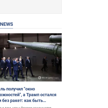
P NEWS
ль получил "окно
ожностей", а Трамп остался
и без ракет: как быть
ине? Интервью с Мельником
 о том, что у России закончатся