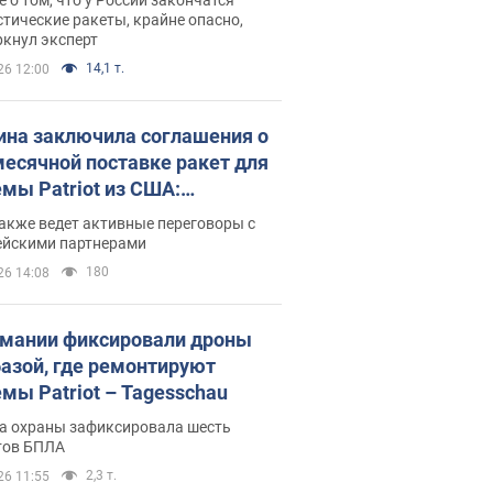
тические ракеты, крайне опасно,
ркнул эксперт
14,1 т.
26 12:00
ина заключила соглашения о
есячной поставке ракет для
емы Patriot из США:
нский раскрыл подробности
акже ведет активные переговоры с
ейскими партнерами
180
26 14:08
рмании фиксировали дроны
базой, где ремонтируют
емы Patriot – Tagesschau
а охраны зафиксировала шесть
тов БПЛА
2,3 т.
26 11:55