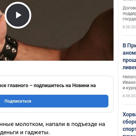
Догов
поддер
госуд
Play Video
8.08.20
В Пр
аном
прош
ливе
прев
Непог
Виде
Ивано
рсе главного – подпишитесь на Новини на
и кур
8.08.20
Подписаться
Хорв
сбор
енные молотком, напали в подъезде на
спор
 деньги и гаджеты.