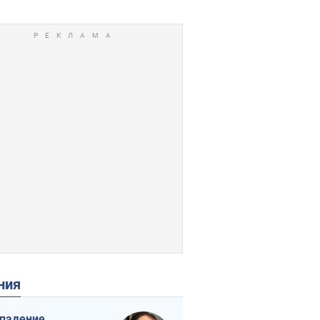
ения
падение