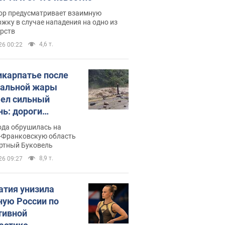
ор предусматривает взаимную
жку в случае нападения на одно из
арств
4,6 т.
26 00:22
икарпатье после
альной жары
ел сильный
нь: дороги
ратились в реки.
ода обрушилась на
о
-Франковскую область
ортный Буковель
8,9 т.
26 09:27
атия унизила
ную России по
тивной