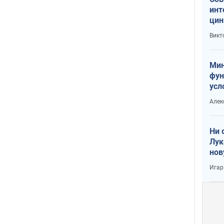
инт
цин
или
Викт
Тра
Мин
фун
усл
вое
Алек
Ни 
Лук
нов
Игар