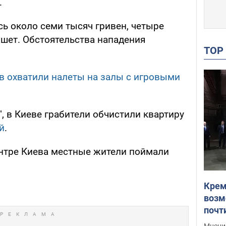
.
 около семи тысяч гривен, четыре
шет. Обстоятельства нападения
TO
ев охватили налеты на залы с игровыми
, в Киеве грабители обчистили квартиру
й
.
ентре Киева местные жители поймали
Крем
возм
почт
Укра
Мнение