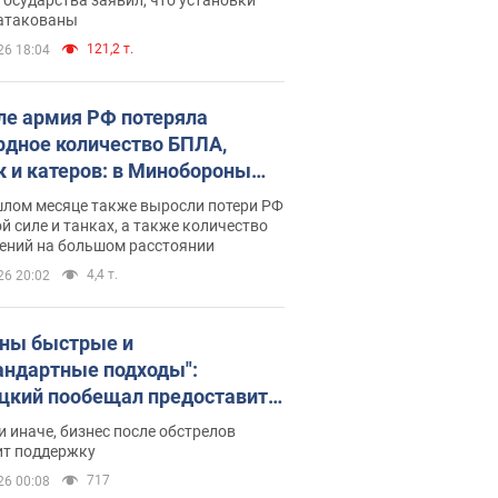
 атакованы
121,2 т.
26 18:04
ле армия РФ потеряла
рдное количество БПЛА,
к и катеров: в Минобороны
родовали статистику
шлом месяце также выросли потери РФ
й силе и танках, а также количество
ений на большом расстоянии
4,4 т.
26 20:02
ны быстрые и
андартные подходы":
цкий пообещал предоставить
есу приоритетный доступ к
и иначе, бизнес после обстрелов
щимся складским
ит поддержку
ещениям
717
26 00:08