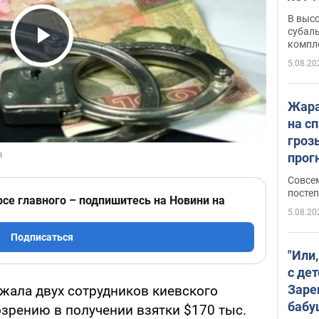
В выс
субаль
компл
Play Video
протяж
5.08.20
Жара
на с
гроз
прогн
ожид
Совсе
пого
постеп
рсе главного – подпишитесь на Новини на
5.08.20
Подписаться
"Или
с дет
Заре
жала двух сотрудников киевского
бабу
зрению в получении взятки $170 тыс.