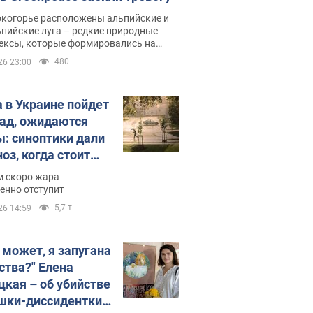
окогорье расположены альпийские и
пийские луга – редкие природные
ексы, которые формировались на
ении сотен лет
480
26 23:00
 в Украине пойдет
пад, ожидаются
ы: синоптики дали
оз, когда стоит
ать изменения
м скоро жара
ды
енно отступит
5,7 т.
26 14:59
, может, я запугана
ства?" Елена
цкая – об убийстве
шки-диссидентки