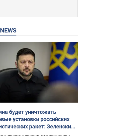
P NEWS
ина будет уничтожать
овые установки российских
истических ракет: Зеленский
ел заседание СНБО
государства заявил, что установки