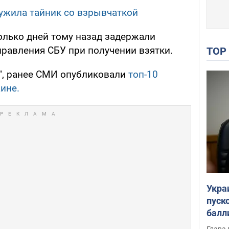
ужила тайник со взрывчаткой
олько дней тому назад задержали
правления СБУ при получении взятки.
TO
", ранее СМИ опубликовали
топ-10
ине.
Укра
пуск
балл
пров
Глава 