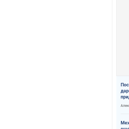
Пос
дар
при
Укр
Алек
Меж
еще