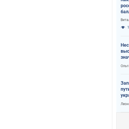
рос
бал
Вита
1
Нес
выс
зна
Ольг
Зап
пут
укр
Леон