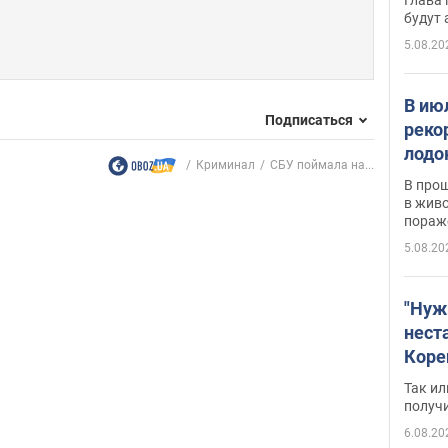
будут
5.08.20
В ию
Подписаться
реко
лодо
Криминал
СБУ поймала на...
обна
В про
в живо
пораж
5.08.20
"Нуж
нест
Коре
бизн
Так ил
имею
получ
пом
6.08.20