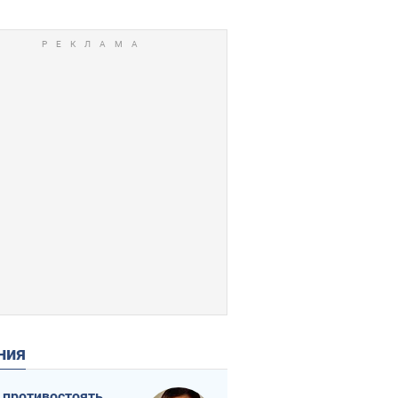
ения
 противостоять