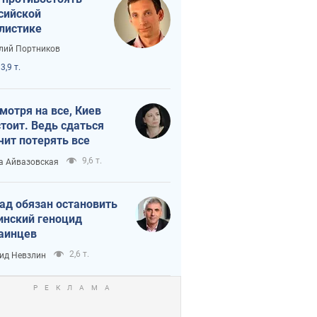
сийской
листике
лий Портников
3,9 т.
мотря на все, Киев
тоит. Ведь сдаться
чит потерять все
9,6 т.
а Айвазовская
ад обязан остановить
инский геноцид
аинцев
2,6 т.
ид Невзлин