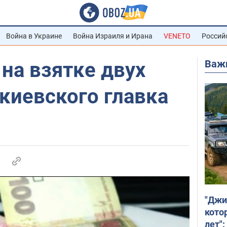
Война в Украине
Война Израиля и Ирана
VENETO
Россий
Важ
на взятке двух
киевского главка
"Джи
кото
лет":