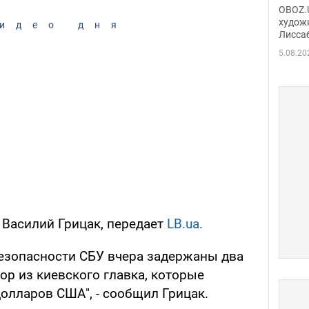
Аллы
OBOZ.U
сына
худож
идео дня
Лисса
Порт
деть
5.08.20
 Василий Грицак, передает
LB.ua.
езопасности СБУ вчера задержаны два
ор из киевского главка, которые
долларов США", - сообщил Грицак.