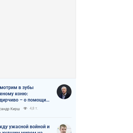
мотрим в зубы
еному коню:
дирчиво – о помощи
аине
4,8 т.
сандр Кирш
ду ужасной войной и
 худшим миром на