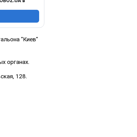
 OBOZ.UA в
альона "Киев"
ых органах.
ская, 128.