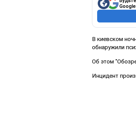
Будьте
Google
В киевском ночн
обнаружили пси
Об этом "Обозре
Инцидент произо