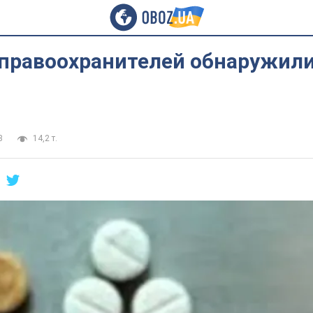
 правоохранителей обнаружил
3
14,2 т.