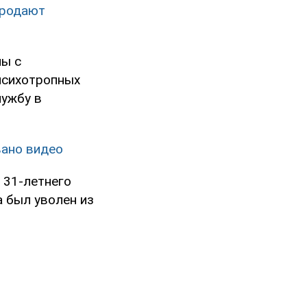
продают
ны с
психотропных
лужбу в
вано видео
 31-летнего
а был уволен из