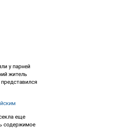
ли у парней
ний житель
, представился
ейским
асекла еще
ть содержимое