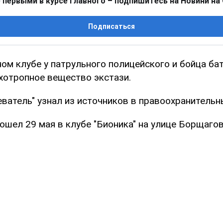
 первыми в курсе главного – подпишитесь на Новини на
Подписаться
ом клубе у патрульного полицейского и бойца бат
хотропное вещество экстази.
ватель" узнал из источников в правоохранительн
шел 29 мая в клубе "Бионика" на улице Борщагов