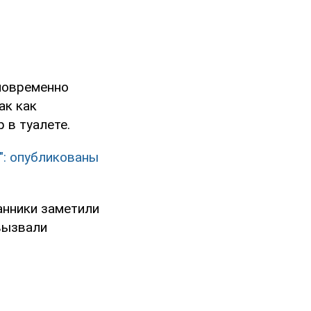
дновременно
ак как
 в туалете.
": опубликованы
анники заметили
 вызвали