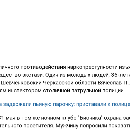
личного противодействия наркопреступности изъя
ещество экстази. Один из молодых людей, 36-лет
-Шевченковский Черкасской области Вячеслав П.
ям инспектором столичной патрульной полиции.
е задержали пьяную парочку: приставали к полиц
31 мая в том же ночном клубе "Бионика" охрана з
тельного посетителя. Мужчину попросили показа