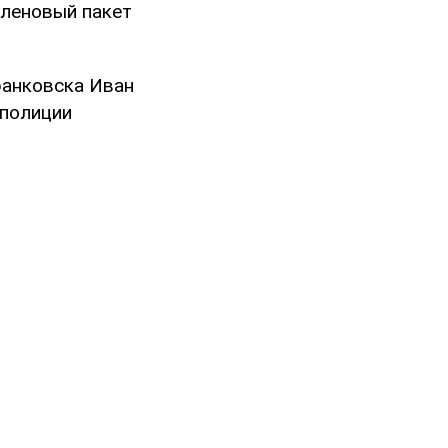
иленовый пакет
ранковска Иван
 полиции