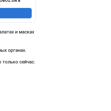
 OBOZ.UA в
алатах и масках
ых органах.
 только сейчас.