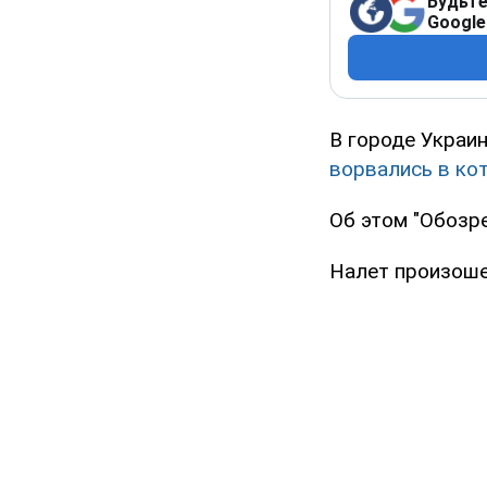
Будьте
Google
В городе Украин
ворвались в ко
Об этом "Обозр
Налет произоше