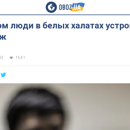
м люди в белых халатах устро
дж
52
15,6 т.