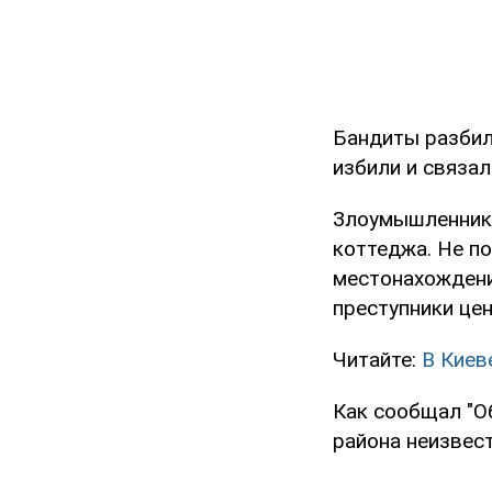
Бандиты разбили
избили и связал
Злоумышленники
коттеджа. Не по
местонахождени
преступники цен
Читайте:
В Киев
Как сообщал "О
района неизвес