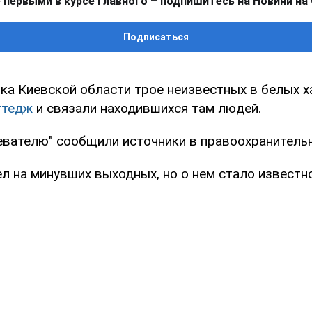
 первыми в курсе главного – подпишитесь на Новини на
Подписаться
ка Киевской области трое неизвестных в белых х
ттедж
и связали находившихся там людей.
евателю" сообщили источники в правоохранительн
л на минувших выходных, но о нем стало известно