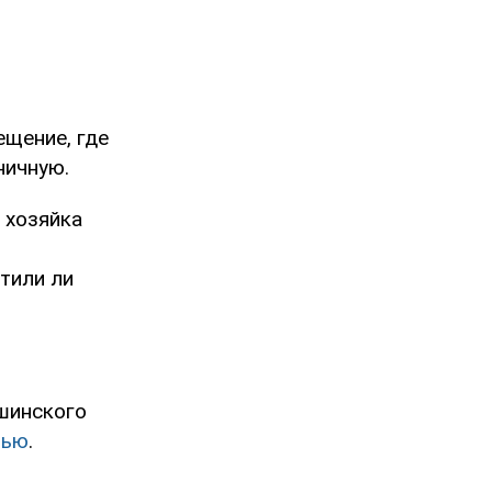
ещение, где
ничную.
 хозяйка
тили ли
шинского
мью
.